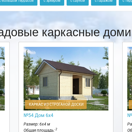
с большой террасой
с эркером
с сауной
с гаражом
с тер
адовые каркасные доми
КАРКАС ИЗ СТРОГАНОЙ ДОСКИ
№54 Дом 6х4
№
Размер: 6х4 м
Ра
2
Общая площадь:
Об