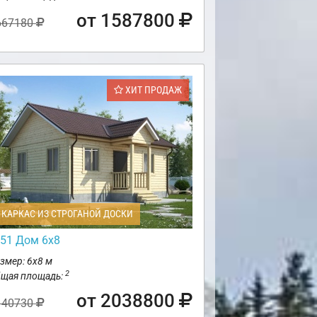
от 1587800
667180
ХИТ ПРОДАЖ
КАРКАС ИЗ СТРОГАНОЙ ДОСКИ
51 Дом 6х8
змер: 6х8 м
2
щая площадь:
от 2038800
140730