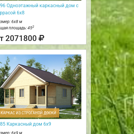
96 Одноэтажный каркасный дом с
еррасой 6х8
змер: 6х8 м
2
щая площадь: 45
т 2071800
КАРКАС ИЗ СТРОГАНОЙ ДОСКИ
85 Каркасный дом 6х9
змер: 6х9 м