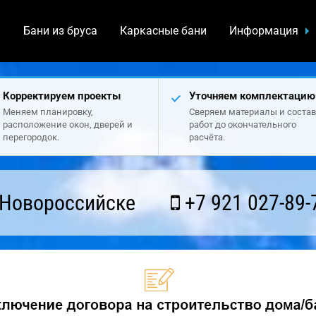
а
Бани из бруса
Каркасные бани
Информация
Корректируем проекты
Уточняем комплектацию
Меняем планировку,
Сверяем материалы и состав
расположение окон, дверей и
работ до окончательного
перегородок.
расчёта.
 Новороссийске
+7 921 027-89-