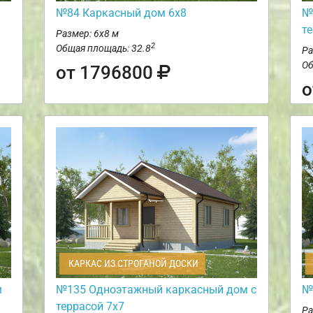
№84 Каркасный дом 6х8
№
т
Размер: 6х8 м
2
Общая площадь: 32.8
Ра
Об
от 1796800
о
КАРКАС ИЗ СТРОГАНОЙ ДОСКИ
м
№135 Одноэтажный каркасный дом с
№
террасой 7х7
Ра