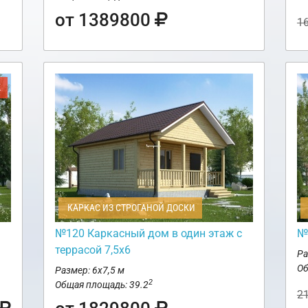
от 1389800
1
Ж
КАРКАС ИЗ СТРОГАНОЙ ДОСКИ
№120 Каркасный дом в один этаж с
№
террасой 7,5х6
Ра
Об
Размер: 6х7,5 м
2
Общая площадь: 39.2
2