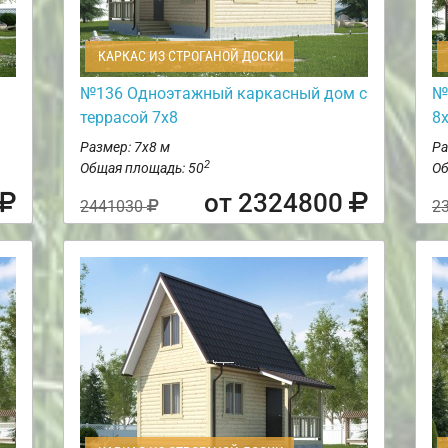
КАРКАС ИЗ СТРОГАНОЙ ДОСКИ
№136 Одноэтажный каркасный дом с
№
террасой 7х8
8
Размер: 7х8 м
Ра
2
Общая площадь: 50
Об
от 2324800
2441030
2