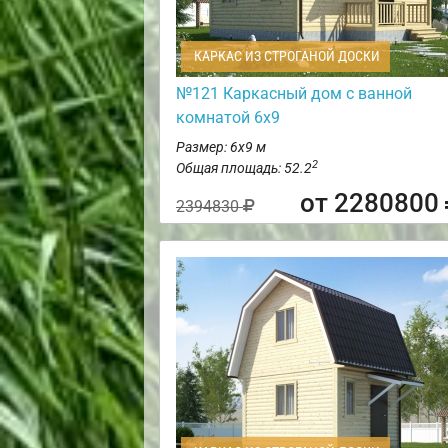
КАРКАС ИЗ СТРОГАНОЙ ДОСКИ
№121 Каркасный дом с ванной
комнатой 6х9
Размер: 6х9 м
2
Общая площадь: 52.2
от 2280800
2394830