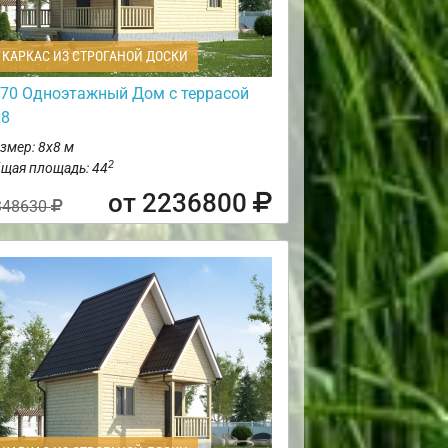
КАРКАС ИЗ СТРОГАНОЙ ДОСКИ
70 Одноэтажный Дом с террасой
х8
змер: 8х8 м
2
щая площадь: 44
от 2236800
348630