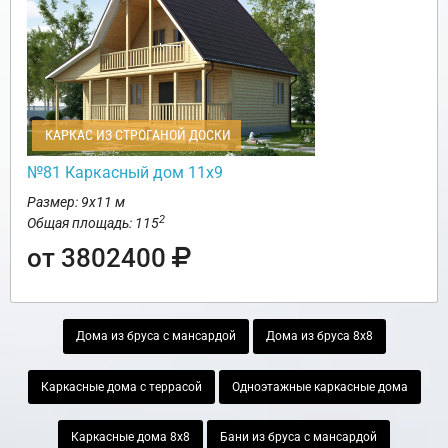
КАРКАС ИЗ СТРОГАНОЙ ДОСКИ
№81 Каркасный дом 11х9
Размер: 9х11 м
2
Общая площадь: 115
от 3802400
Дома из бруса с мансардой
Дома из бруса 8х8
Каркасные дома с террасой
Одноэтажные каркасные дома
Каркасные дома 8х8
Бани из бруса с мансардой