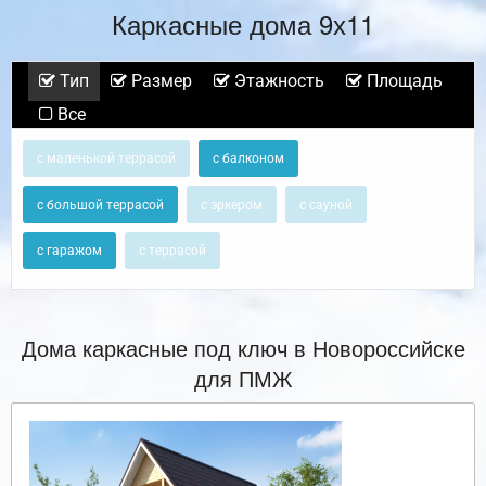
Каркасные дома 9х11
Тип
Размер
Этажность
Площадь
Все
с маленькой террасой
с балконом
с большой террасой
с эркером
с сауной
с гаражом
с террасой
Дома каркасные под ключ в Новороссийске
для ПМЖ