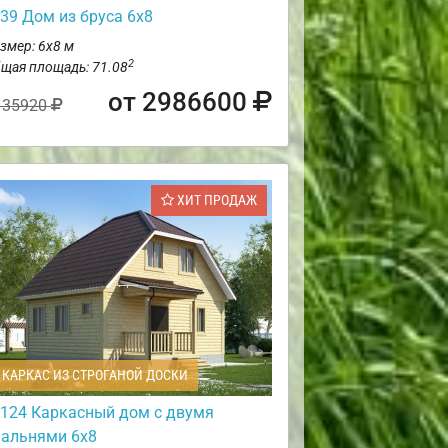
39 Дом из бруса 6х8
змер: 6х8 м
2
щая площадь: 71.08
от 2986600
135920
ХИТ ПРОДАЖ
КАРКАС ИЗ СТРОГАНОЙ ДОСКИ
124 Каркасный дом с двумя
пальнями 6х8