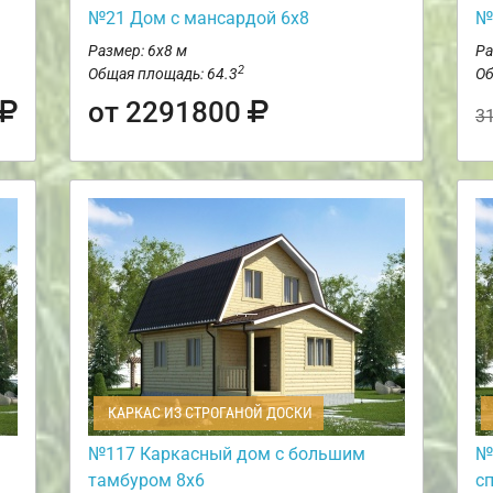
№21 Дом с мансардой 6х8
№
Размер: 6х8 м
Ра
2
Общая площадь: 64.3
Об
от 2291800
3
КАРКАС ИЗ СТРОГАНОЙ ДОСКИ
№117 Каркасный дом с большим
№
тамбуром 8х6
с