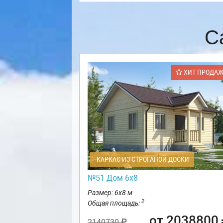
С
ХИТ ПРОДА
КАРКАС ИЗ СТРОГАНОЙ ДОСКИ
№51 Дом 6х8
Размер: 6х8 м
2
Общая площадь:
от 2038800
2140730