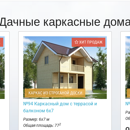
Дачные каркасные дом
Ж
ХИТ ПРОДАЖ
КАРКАС ИЗ СТРОГАНОЙ ДОСКИ
№94 Каркасный дом с террасой и
№
балконом 6х7
Ра
Об
Размер: 6х7 м
2
Общая площадь: 77
о