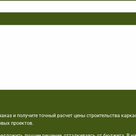
аказ и получите точный расчет цены строительства карка
овых проектов.
едложить лучшее решение, отталкиваясь от бюджета. В н