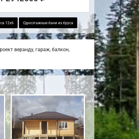
уса 12х6
Одноэтажные бани из бруса
оект веранду, гараж, балкон,