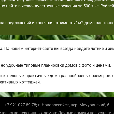
но найти высококачественные решения за 500 тыс. Рублей,
на предложений и конечная стоимость 1м2 дома вас точно
 На нашем интернет-сайте вы всегда найдете летние и з
, но удобные типовые планировки домов с фото и ценами.
лекательные, практичные дома разнообразных размеров: 
ективных коттеджей.
+7 921 027-89-78; г. Новороссийск, пер. Мичуринский, 6
ительство деревянных домов: Дачные домики под усадку, 