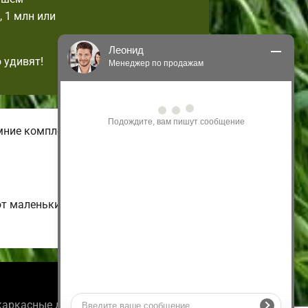
 1 млн или
Леонид
 удивят!
Менеджер по продажам
Здравствуйте! Я могу 
проконсультировать Вас по нашим 
акциям и проектам.
имние комплектации домов с
Только что
от маленьких одноэтажных и
Информация
каркасные дома под ключ для пмж.