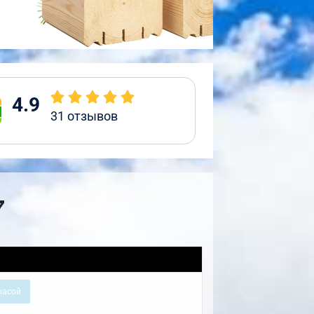
4.9
31
отзывов
7
расой