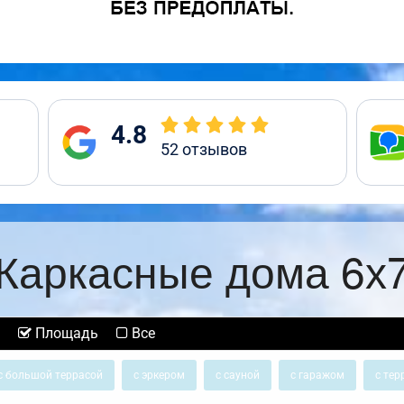
4.8
52
отзывов
Каркасные дома 6х
Площадь
Все
с большой террасой
с эркером
с сауной
с гаражом
с тер