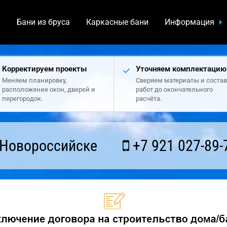
а
Бани из бруса
Каркасные бани
Информация
Корректируем проекты
Уточняем комплектацию
Меняем планировку,
Сверяем материалы и состав
расположение окон, дверей и
работ до окончательного
перегородок.
расчёта.
 Новороссийске
+7 921 027-89-