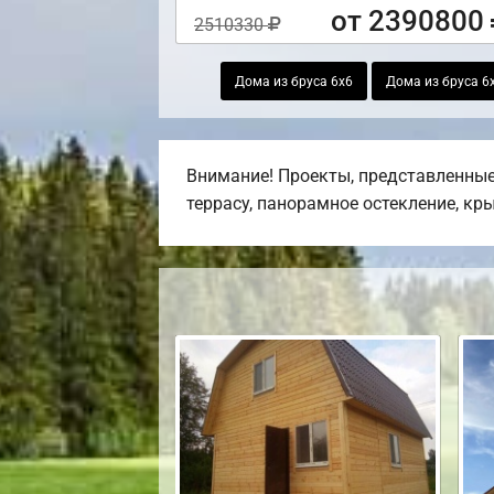
от 2390800
2510330
Дома из бруса 6х6
Дома из бруса 6
Внимание! Проекты, представленные 
террасу, панорамное остекление, кр