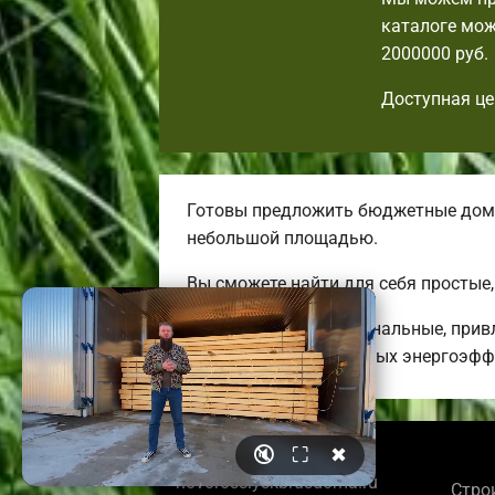
каталоге мож
2000000 руб.
Доступная це
Готовы предложить бюджетные дома.
небольшой площадью.
Вы сможете найти для себя простые
Мы предлагаем оригинальные, прив
бюджетных до огромных энергоэфф
🔇
⛶
✖
© 2026
novorossiyskbrusdoma.ru
Стро