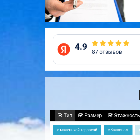
4.9
87
отзывов
Тип
Размер
Этажность
с маленькой террасой
с балконом