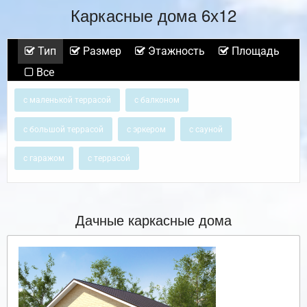
Каркасные дома 6х12
Тип
Размер
Этажность
Площадь
Все
с маленькой террасой
с балконом
с большой террасой
с эркером
с сауной
с гаражом
с террасой
Дачные каркасные дома