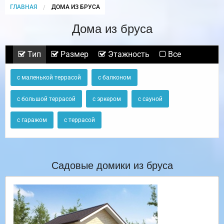
ГЛАВНАЯ
CURRENT:
ДОМА ИЗ БРУСА
Дома из бруса
Тип
Размер
Этажность
Все
с маленькой террасой
с балконом
с большой террасой
с эркером
с сауной
с гаражом
с террасой
Садовые домики из бруса