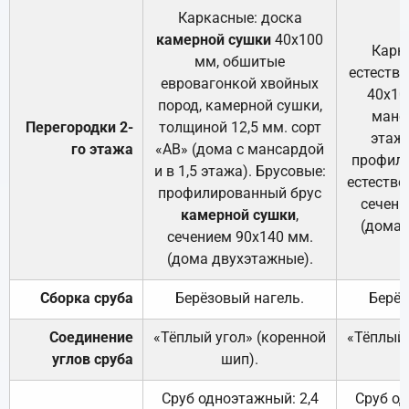
Каркасные: доска
камерной сушки
40х100
Карк
мм, обшитые
естеств
евровагонкой хвойных
40х10
пород, камерной сушки,
манса
Перегородки 2-
толщиной 12,5 мм. сорт
этажа
го этажа
«АВ» (дома с мансардой
профили
и в 1,5 этажа). Брусовые:
естестве
профилированный брус
сечени
камерной сушки
,
(дома 
сечением 90х140 мм.
(дома двухэтажные).
Сборка сруба
Берёзовый нагель.
Берёз
Соединение
«Тёплый угол» (коренной
«Тёплый 
углов сруба
шип).
Сруб одноэтажный: 2,4
Сруб од