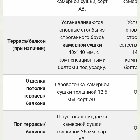
камерной сушки, сорт
камерн
АВ.
Устанавливаются
Уста
опорные столбы из
опорн
строганного бруса
строг
Терраса/балкон
камерной сушки
естеств
(при наличии)
140х140 мм. с
140
компенсационными
компе
болтами под усадку.
болтам
Отделка
Евровагонка камерной
потолка
сушки толщиной 12,5
От
террасы/
мм. сорт АВ.
балкона
Шпунтованная доска
Пол террасы/
камерной сушки
От
балкона
толщиной 36 мм. сорт
АВ.