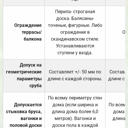
Перила- строганая
доска. Балясины-
Ограждение
точеные, фигурные. Либо
террасы/
ограждение в
От
балкона
скандинавском стиле.
Устанавливаются
ступени у входа.
Допуск на
геометрические
Составляет +/- 50 мм по
Составля
параметры
длине с каждой стороны.
длине с 
сруба
По всему периметру стен
Допускается
дома (если ширина и
По всему
стыковка бруса,
длина дома более 6,0
дома (
вагонки и
метров). Вагонки и
длина 
половой доски
доски пола в каждой