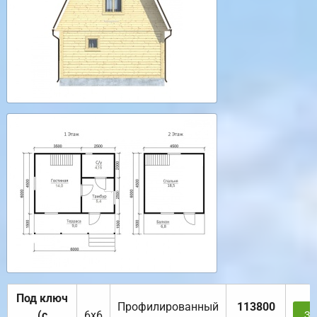
Под ключ
Профилированный
113800
(с
6х6
За