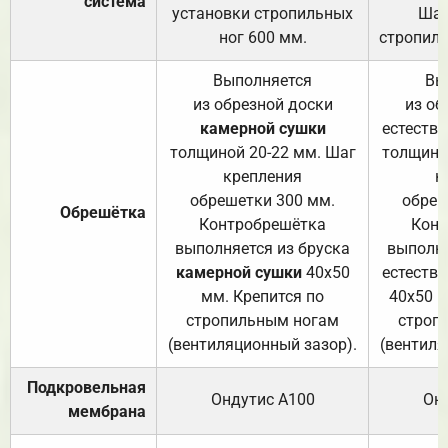
система
установки стропильных
Шаг
ног 600 мм.
стропиль
Выполняется
Вы
из обрезной доски
из об
камерной сушки
естеств
толщиной 20-22 мм. Шаг
толщино
крепления
к
обрешетки 300 мм.
обреш
Обрешётка
Контробрешётка
Конт
выполняется из бруска
выполня
камерной сушки
40х50
естеств
мм. Крепится по
40х50 м
стропильным ногам
строп
(вентиляционный зазор).
(вентиля
Подкровельная
Ондутис А100
Он
мембрана