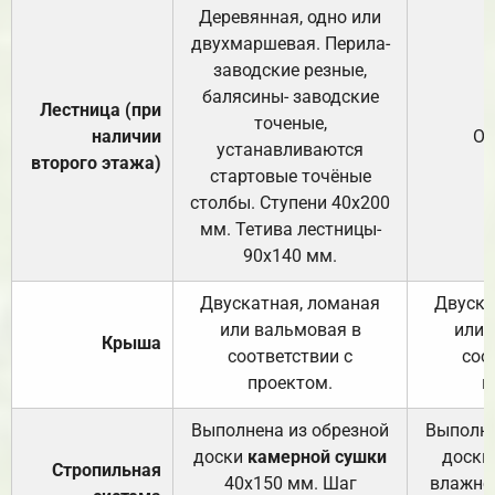
Деревянная, одно или
двухмаршевая. Перила-
заводские резные,
балясины- заводские
Лестница (при
точеные,
наличии
От
устанавливаются
второго этажа)
стартовые точёные
столбы. Ступени 40х200
мм. Тетива лестницы-
90х140 мм.
Двускатная, ломаная
Двуска
или вальмовая в
или 
Крыша
соответствии с
соо
проектом.
п
Выполнена из обрезной
Выполне
доски
камерной сушки
доски
Стропильная
40х150 мм. Шаг
влажно