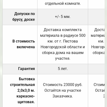
отдельной комнате.
Допуски по
+/- 5 мм.
брусу, доске
Доставка комплекта
Достав
материала в радиусе 500
материал
В стоимость
км. от г. Пестова
км. 
включена
Новгородской области и
Новгоро
сборка дома на вашем
сборка
участке.
Гарантия
5 лет.
Бытовка
строительная
Стоимость 23000 руб.
Стоимо
2,0х3,0 м.
Остаётся на участке
Остаёт
каркасно-
Заказчика.
З
щитовая.