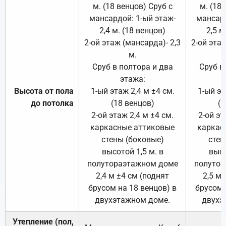
м. (18 венцов) Сруб с
м. (18
мансардой: 1-ый этаж-
мансард
2,4 м. (18 венцов)
2,5 м
2-ой этаж (мансарда)- 2,3
2-ой этаж
м.
Сруб в полтора и два
Сруб в
этажа:
Высота от пола
1-ый этаж 2,4 м ±4 см.
1-ый эт
до потолка
(18 венцов)
(1
2-ой этаж 2,4 м ±4 см.
2-ой эт
каркасные аттиковые
каркас
стены (боковые)
стен
высотой 1,5 м. в
высо
полутораэтажном доме
полутор
2,4 м ±4 см (поднят
2,5 м 
брусом на 18 венцов) в
брусом 
двухэтажном доме.
двухэ
Утепление (пол,