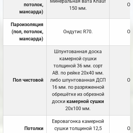
Минеральная вата
Knauf
потолок,
От
150
мм.
мансарда)
Пароизоляция
(пол, потолок,
Ондутис
R70
.
От
мансарда)
Шпунтованная доска
камерной сушки
толщиной 36 мм. сорт
АВ. по рейке 20х40 мм.
Пол чистовой
либо шпунтованная ДСП
От
16 мм. по разряженной
обрешётке из обрезной
доски
камерной сушки
20х100 мм.
Евровагонка камерной
Потолки
сушки толщиной 12,5
От