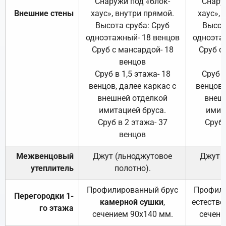
Снаружи под «блок-
Снару
Внешние стены
хаус», внутри прямой.
хаус», 
Высота сруба: Сруб
Высот
одноэтажный- 18 венцов
одноэта
Сруб с мансардой- 18
Сруб с
венцов
Сруб в 1,5 этажа- 18
Сруб в
венцов, далее каркас с
венцов,
внешней отделкой
внеш
имитацией бруса.
имит
Сруб в 2 этажа- 37
Сруб 
венцов
Межвенцовый
Джут (льноджутовое
Джут 
утеплитель
полотно).
п
Профилированный брус
Профили
Перегородки 1-
камерной сушки
,
естестве
го этажа
сечением 90х140 мм.
сечени