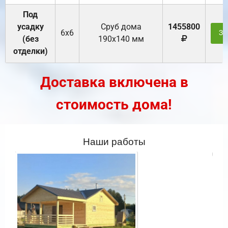
Под
усадку
Cруб дома
1455800
6х6
За
(без
190х140 мм
отделки)
Доставка включена в
стоимость дома!
Наши работы