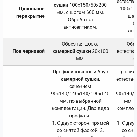
естеств
сушки
100х150/50х200
Цокольное
100х15
мм. с шагом 600 мм.
перекрытие
шаг
Обработка
О
антисептиком.
ант
Обрезная доска
Обр
Пол черновой
камерной сушки
20х100
естеств
мм.
2
Профилированный брус
Профили
камерной сушки
,
естестве
сечением
с
90х140/140х140/190х140
90х140/
мм. по выбранной
мм. 
комплектации. Два вида
комплек
профиля:
п
1. С двух сторон, прямой
1. С дву
со снятой фаской. 2.
со сня