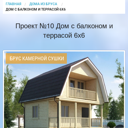
ГЛАВНАЯ
ДОМА ИЗ БРУСА
CURRENT:
ДОМ С БАЛКОНОМ И ТЕРРАСОЙ 6Х6
Проект №10 Дом с балконом и
террасой 6х6
БРУС КАМЕРНОЙ СУШКИ