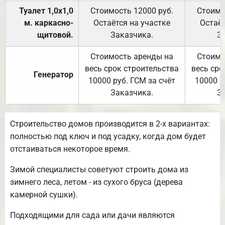
Туалет 1,0х1,0
Стоимость 12000 руб.
Стоимо
м. каркасно-
Остаётся на участке
Остаёт
щитовой.
Заказчика.
З
Стоимость аренды на
Стоимо
весь срок строительства
весь сро
Генератор
10000 руб. ГСМ за счёт
10000 р
Заказчика.
З
Строительство домов производится в 2-х вариантах:
полностью под ключ и под усадку, когда дом будет
отстаиваться некоторое время.
Зимой специалисты советуют строить дома из
зимнего леса, летом - из сухого бруса (дерева
камерной сушки).
Подходящими для сада или дачи являются