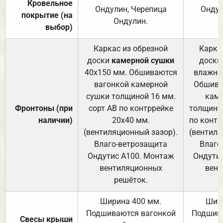
Кровельное
Ондулин, Черепица
Ондул
покрытие (на
Ондулин.
выбор)
Каркас из обрезной
Карка
доски
камерной сушки
доски
40х150 мм. Обшиваются
влажно
вагонкой камерной
Обшива
сушки толщиной 16 мм.
каме
Фронтоны (при
сорт АВ по контррейке
толщиной
наличии)
20х40 мм.
по контр
(вентиляционный зазор).
(вентиля
Влаго-ветрозащита
Влаго
Ондутис А100. Монтаж
Ондути
вентиляционных
вент
решёток.
Ширина 400 мм.
Шир
Подшиваются вагонкой
Подшива
Свесы крыши