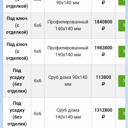
90х140 мм
отделкой)
Под ключ
Профилированный
1840800
(с
6х6
За
140х140 мм
отделкой)
Под ключ
Профилированный
1983800
(с
6х6
За
190х140 мм
отделкой)
Под
усадку
Cруб дома 90x140
113800
6х6
За
(без
мм
отделки)
Под
усадку
Cруб дома
1312800
6х6
За
(без
140х140 мм
отделки)