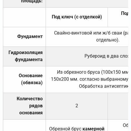
площадь:
Под 
Под ключ (с отделкой)
Свайно-винтовой или ж/б сваи (р
Фундамент
отдельно).
Гидроизоляция
Рубероид в два слоя
фундамента
Из обрезного бруса (100х150 мм.
Основание
150х200 мм. согласно выбранному с
(обвязка)
Обработка антисептик
Количество
рядов
2
основания
Обр
Обрезной брус
камерной