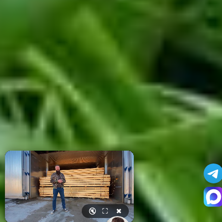
🔇
⛶
✖