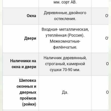
мм. сорт АВ.
Деревянные, двойного
Окна
От
остекления.
Входная- металлическая,
утеплённая (Россия).
Двери
От
Межкомнатные-
филёнчатые.
Наличник деревянный,
Наличники на
строганый, камерной
От
окна и двери
сушки 70-90 мм.
Шиповка
оконных и
дверных
Да.
От
проёмов
(ройки)