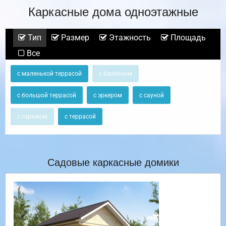
Каркасные дома одноэтажные
Тип
Размер
Этажность
Площадь
Все
с маленькой террасой
с балконом
с большой террасой
с эркером
с сауной
с гаражом
с террасой
Садовые каркасные домики