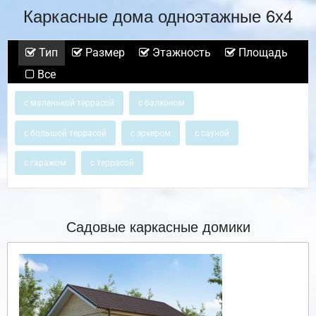
Каркасные дома одноэтажные 6х4
Тип
Размер
Этажность
Площадь
Все
с маленькой террасой
с балконом
с большой террасой
с эркером
с сауной
с гаражом
с террасой
Садовые каркасные домики