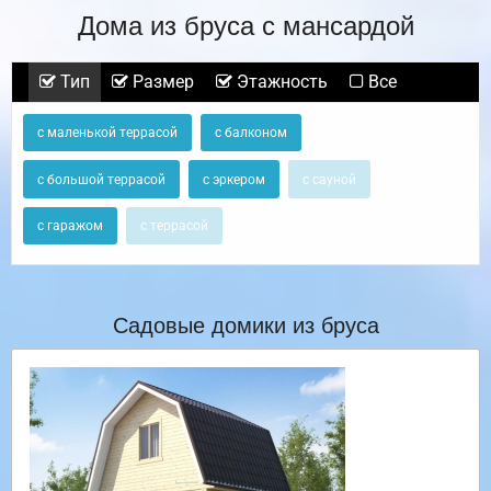
Дома из бруса с мансардой
Тип
Размер
Этажность
Все
с маленькой террасой
с балконом
с большой террасой
с эркером
с сауной
с гаражом
с террасой
Садовые домики из бруса