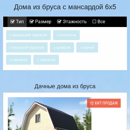
Дома из бруса с мансардой 6х5
Тип
Размер
Этажность
Все
с маленькой террасой
с балконом
с большой террасой
с эркером
с сауной
с гаражом
с террасой
Дачные дома из бруса
ХИТ ПРОДАЖ