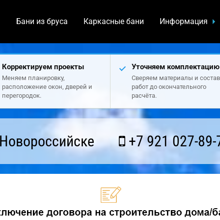
а
Бани из бруса
Каркасные бани
Информация
Корректируем проекты
Уточняем комплектацию
Меняем планировку,
Сверяем материалы и состав
расположение окон, дверей и
работ до окончательного
перегородок.
расчёта.
 Новороссийске
+7 921 027-89-