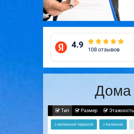
4.9
108
отзывов
Дома 
Тип
Размер
Этажность
с маленькой террасой
с балконом