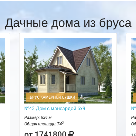
Дачные дома из бруса
БРУС КАМЕРНОЙ СУШКИ
№43 Дом с мансардой 6х9
№
Размер: 6х9 м
Ра
2
Общая площадь: 74
Об
от 1741800
1