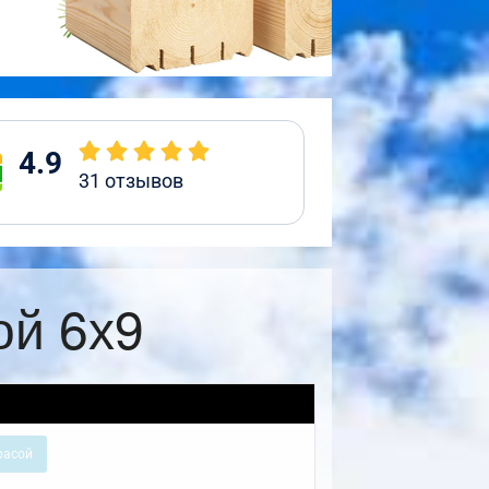
4.9
31
отзывов
ой 6х9
расой