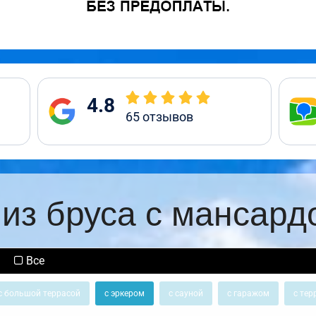
4.8
65
отзывов
из бруса с мансард
Все
с большой террасой
с эркером
с сауной
с гаражом
с тер