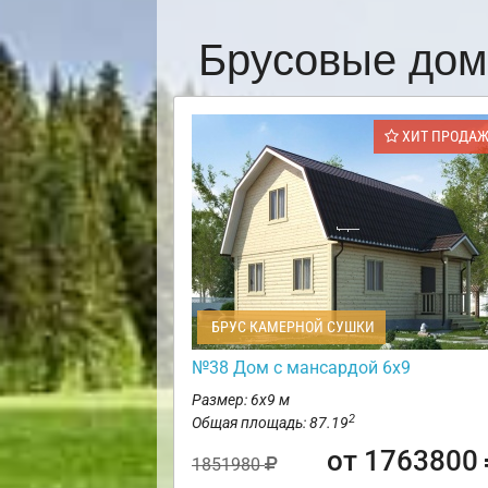
Брусовые дом
ХИТ ПРОДА
БРУС КАМЕРНОЙ СУШКИ
№38 Дом с мансардой 6х9
Размер: 6х9 м
2
Общая площадь: 87.19
от 1763800
1851980