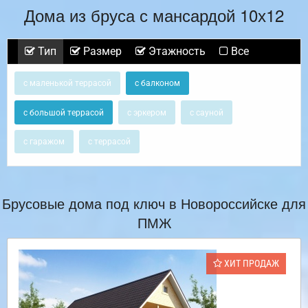
Дома из бруса с мансардой 10х12
Тип
Размер
Этажность
Все
с маленькой террасой
с балконом
с большой террасой
с эркером
с сауной
с гаражом
с террасой
Брусовые дома под ключ в Новороссийске для
ПМЖ
ХИТ ПРОДАЖ