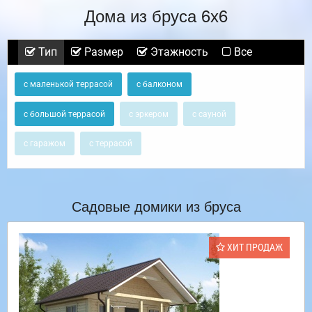
Дома из бруса 6х6
Тип
Размер
Этажность
Все
с маленькой террасой
с балконом
с большой террасой
с эркером
с сауной
с гаражом
с террасой
Садовые домики из бруса
ХИТ ПРОДАЖ