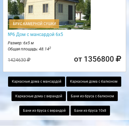
БРУС КАМЕРНОЙ СУШКИ
№6 Дом с мансардой 6х5
Размер: 6х5 м
2
Общая площадь: 48.14
от 1356800
1424630
Каркасные дома с мансардой
Каркасные дома с балконом
Каркасные дома с верандой
Бани из бруса с балконом
Бани из бруса с верандой
Бани из бруса 10х8