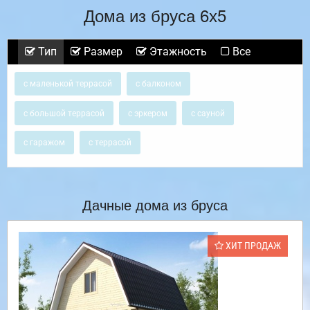
Дома из бруса 6х5
Тип
Размер
Этажность
Все
с маленькой террасой
с балконом
с большой террасой
с эркером
с сауной
с гаражом
с террасой
Дачные дома из бруса
ХИТ ПРОДАЖ