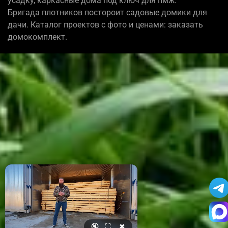
усадку, каркасные дома под ключ для пмж.
Бригада плотников постороит садовые домики для
дачи. Каталог проектов с фото и ценами: заказать
домокомплект.
🔇
⛶
✖