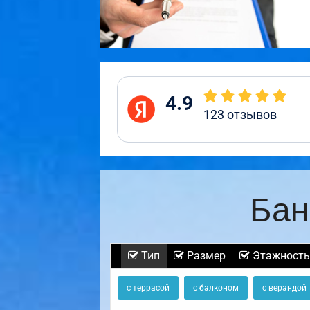
4.9
123
отзывов
Бан
Тип
Размер
Этажность
с террасой
с балконом
с верандой