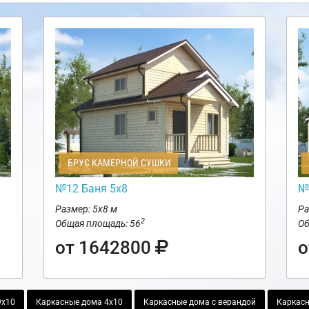
БРУС КАМЕРНОЙ СУШКИ
№12 Баня 5х8
№
Размер: 5х8 м
Ра
2
Общая площадь: 56
Об
от 1642800
о
9х10
Каркасные дома 4х10
Каркасные дома с верандой
Каркасн