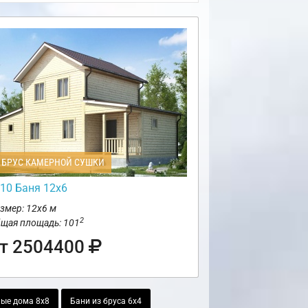
БРУС КАМЕРНОЙ СУШКИ
10 Баня 12х6
змер: 12х6 м
2
щая площадь: 101
т 2504400
ые дома 8х8
Бани из бруса 6х4