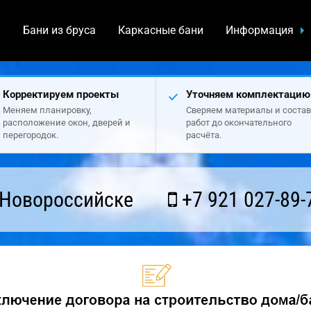
а
Бани из бруса
Каркасные бани
Информация
Корректируем проекты
Уточняем комплектацию
Меняем планировку,
Сверяем материалы и состав
расположение окон, дверей и
работ до окончательного
перегородок.
расчёта.
 Новороссийске
+7 921 027-89-