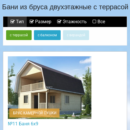
Бани из бруса двухэтажные с террасой
Тип
Размер
Этажность
Все
с террасой
с балконом
с верандой
БРУС КАМЕРНОЙ СУШКИ
№11 Баня 6х9