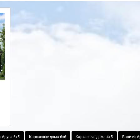
з бруса 6х5
Каркасные дома 6х6
Каркасные дома 4х5
Бани из б