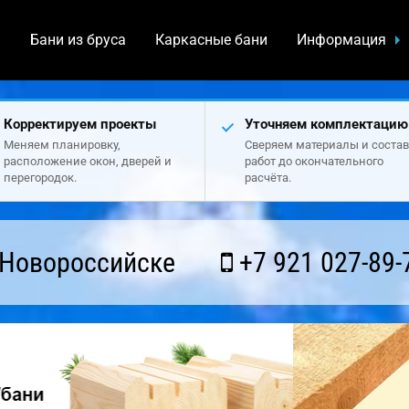
а
Бани из бруса
Каркасные бани
Информация
Корректируем проекты
Уточняем комплектацию
Меняем планировку,
Сверяем материалы и состав
расположение окон, дверей и
работ до окончательного
перегородок.
расчёта.
 Новороссийске
+7 921 027-89-