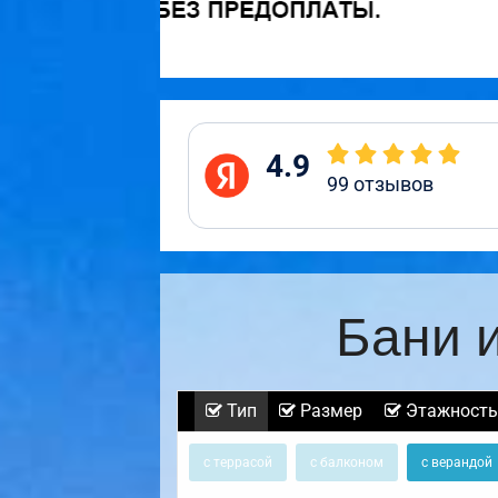
4.9
99
отзывов
Бани 
Тип
Размер
Этажность
с террасой
с балконом
с верандой