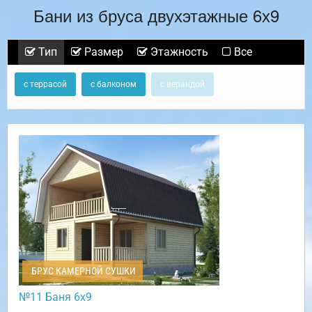
Бани из бруса двухэтажные 6х9
Тип
Размер
Этажность
Все
с террасой
с балконом
с верандой
БРУС КАМЕРНОЙ СУШКИ
№11 Баня 6х9