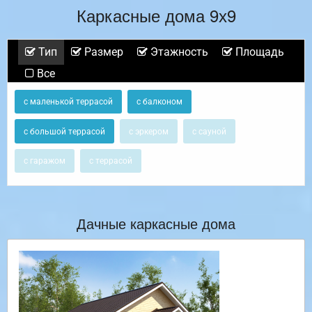
Каркасные дома 9х9
Тип
Размер
Этажность
Площадь
Все
с маленькой террасой
с балконом
с большой террасой
с эркером
с сауной
с гаражом
с террасой
Дачные каркасные дома