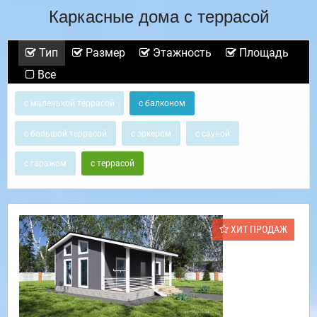
Каркасные дома с террасой
Тип
Размер
Этажность
Площадь
Все
с маленькой террасой
с балконом
с большой террасой
с эркером
с сауной
с гаражом
с террасой
ХИТ ПРОДАЖ