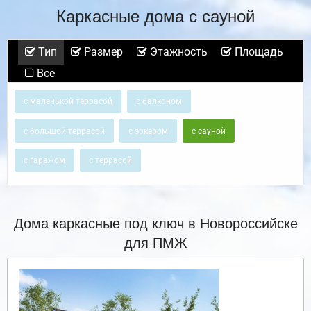
Каркасные дома с сауной
Тип
Размер
Этажность
Площадь
Все
с маленькой террасой
с балконом
с большой террасой
с эркером
с сауной
с гаражом
с террасой
Дома каркасные под ключ в Новороссийске
для ПМЖ