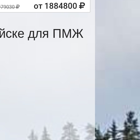
от 1884800
979030
ийске для ПМЖ