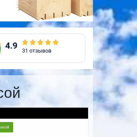
4.9
31
отзывов
сой
расой