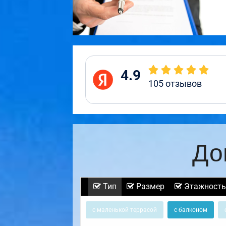
4.9
105
отзывов
До
Тип
Размер
Этажность
с маленькой террасой
с балконом