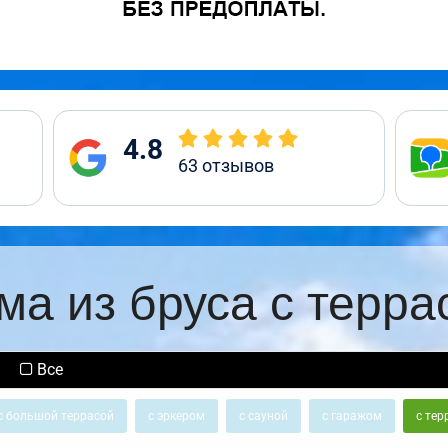
4.8
63
отзывов
ма из бруса с терра
Все
с большой террасой
с эркером
с сауной
с гаражом
с тер