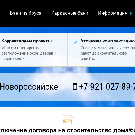
а
Бани из бруса
Каркасные бани
Информация
Корректируем проекты
Уточняем комплектацию
Меняем планировку,
Сверяем материалы и состав
расположение окон, дверей и
работ до окончательного
перегородок.
расчёта.
 Новороссийске
+7 921 027-89-