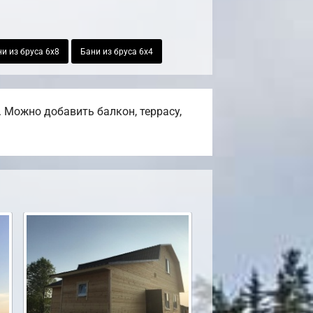
и из бруса 6х8
Бани из бруса 6х4
 Можно добавить балкон, террасу,