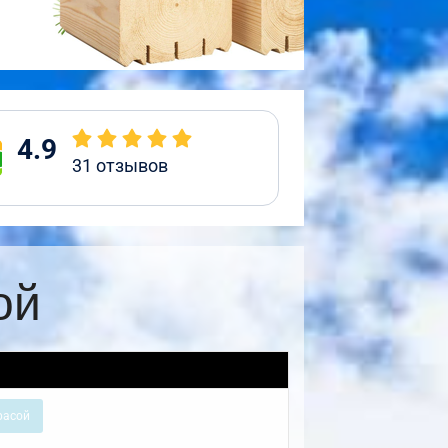
4.9
31
отзывов
ой
расой