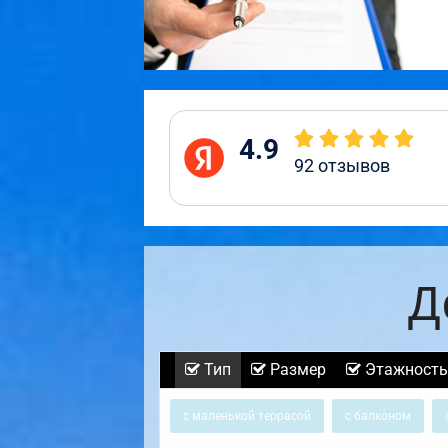
4.9
92
отзывов
Д
Тип
Размер
Этажность
с маленькой террасой
с балконом