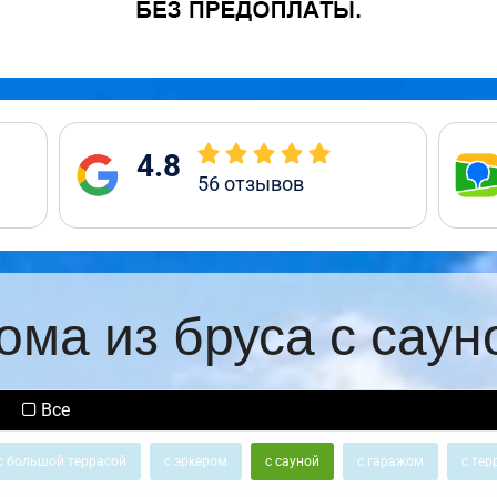
4.8
56
отзывов
ома из бруса с саун
Все
с большой террасой
с эркером
с сауной
с гаражом
с тер