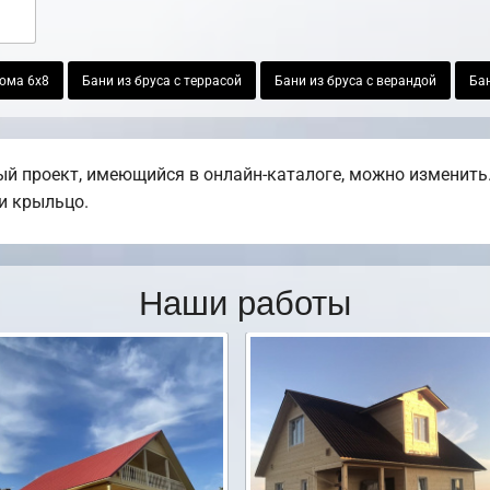
ома 6х8
Бани из бруса с террасой
Бани из бруса с верандой
Бан
й проект, имеющийся в онлайн-каталоге, можно изменить.
ли крыльцо.
Наши работы