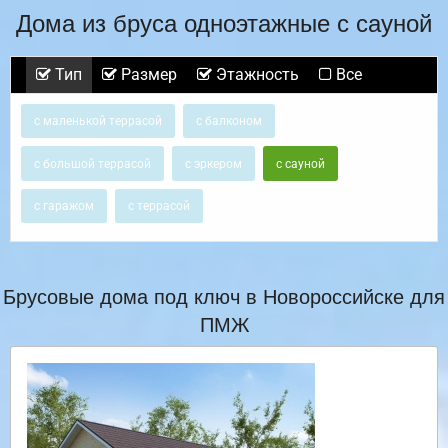
Дома из бруса одноэтажные с сауной
Тип
Размер
Этажность
Все
с маленькой террасой
с балконом
с большой террасой
с эркером
с сауной
с гаражом
с террасой
Брусовые дома под ключ в Новороссийске для
ПМЖ