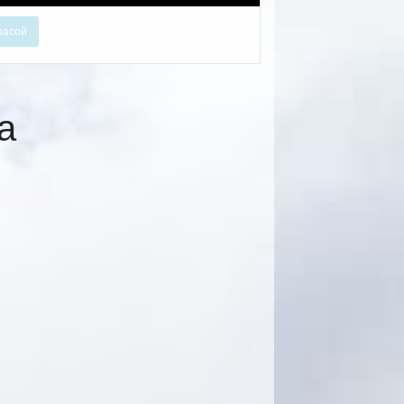
расой
а