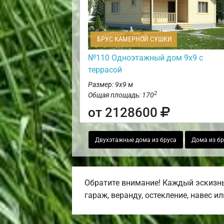
БРУС КАМЕРНОЙ СУШКИ
№110 Одноэтажный дом 9х9 с
террасой
Размер: 9х9 м
2
Общая площадь: 170
от 2128600
Двухэтажные дома из бруса
Дома из бр
Обратите внимание! Каждый эскизны
гараж, веранду, остекление, навес и