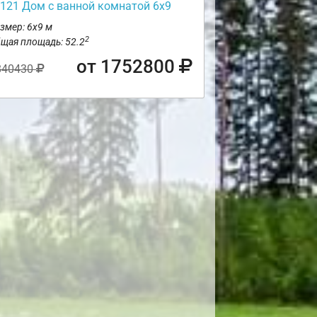
121 Дом с ванной комнатой 6х9
змер: 6х9 м
2
щая площадь: 52.2
от 1752800
840430