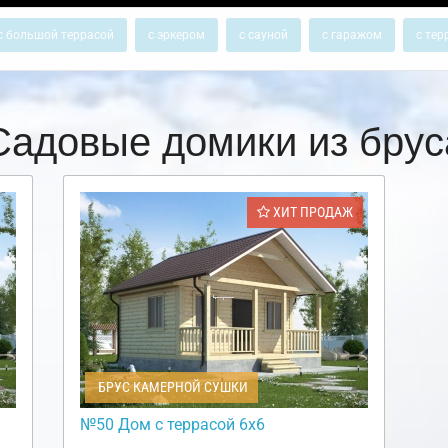
с большой террасой
с эркером
с сауной
с гаражом
с тер
Садовые домики из брус
ХИТ ПРОДАЖ
БРУС КАМЕРНОЙ СУШКИ
№50 Дом с террасой 6х6