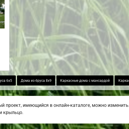
уса 6х5
Дома из бруса 8х9
Каркасные дома с мансардой
Карка
й проект, имеющийся в онлайн-каталоге, можно изменить.
ли крыльцо.