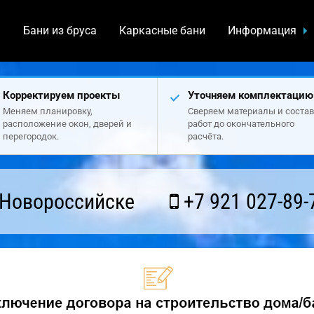
а
Бани из бруса
Каркасные бани
Информация
Корректируем проекты
Уточняем комплектацию
Меняем планировку,
Сверяем материалы и состав
расположение окон, дверей и
работ до окончательного
перегородок.
расчёта.
 Новороссийске
+7 921 027-89-