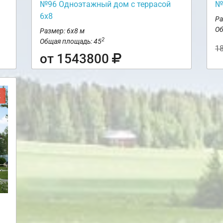
№96 Одноэтажный дом с террасой
№
6х8
Ра
Об
Размер: 6х8 м
2
Общая площадь: 45
1
от 1543800
Ж