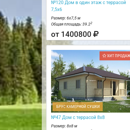
№120 Дом в один этаж с террасой
7,5х6
Размер: 6х7,5 м
2
Общая площадь: 39.2
от 1400800
ХИТ ПРОДА
БРУС КАМЕРНОЙ СУШКИ
№47 Дом с террасой 8х8
Размер: 8х8 м