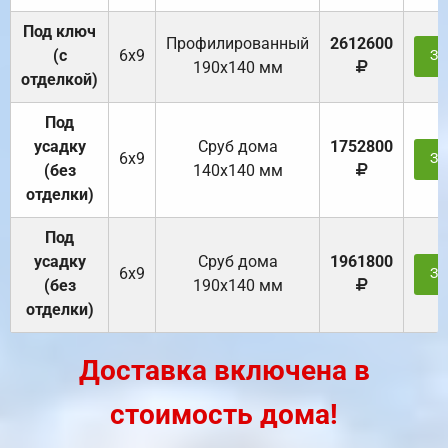
Под ключ
Профилированный
2612600
(с
6х9
За
190х140 мм
отделкой)
Под
усадку
Cруб дома
1752800
6х9
За
(без
140х140 мм
отделки)
Под
усадку
Cруб дома
1961800
6х9
За
(без
190х140 мм
отделки)
Доставка включена в
стоимость дома!