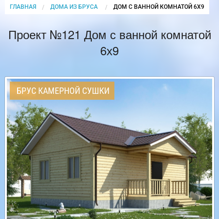
ГЛАВНАЯ
ДОМА ИЗ БРУСА
CURRENT:
ДОМ С ВАННОЙ КОМНАТОЙ 6Х9
Проект №121 Дом с ванной комнатой
6х9
БРУС КАМЕРНОЙ СУШКИ