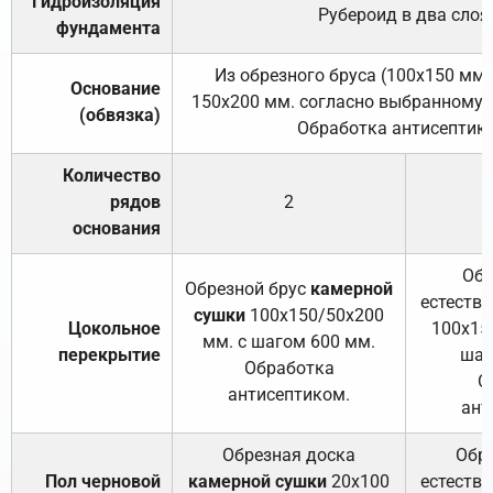
Гидроизоляция
Рубероид в два слоя
фундамента
Из обрезного бруса (100х150 мм.
Основание
150х200 мм. согласно выбранному с
(обвязка)
Обработка антисептик
Количество
рядов
2
основания
Обр
Обрезной брус
камерной
естеств
сушки
100х150/50х200
Цокольное
100х15
мм. с шагом 600 мм.
перекрытие
шаг
Обработка
О
антисептиком.
ант
Обрезная доска
Обр
Пол черновой
камерной сушки
20х100
естеств