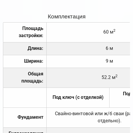
Комплектация
Площадь
2
60 м
застройки:
Длина:
6 м
Ширина:
9 м
Общая
2
52.2 м
площадь:
Под 
Под ключ (с отделкой)
Свайно-винтовой или ж/б сваи (р
Фундамент
отдельно).