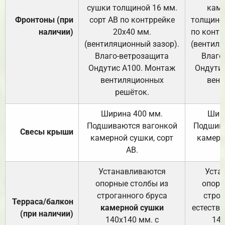
сушки толщиной 16 мм.
каме
Фронтоны (при
сорт АВ по контррейке
толщиной
наличии)
20х40 мм.
по контр
(вентиляционный зазор).
(вентиля
Влаго-ветрозащита
Влаго
Ондутис А100. Монтаж
Ондути
вентиляционных
вент
решёток.
Ширина 400 мм.
Шир
Подшиваются вагонкой
Подшива
Свесы крыши
камерной сушки, сорт
камерн
АВ.
Устанавливаются
Уста
опорные столбы из
опорн
строганного бруса
строг
Терраса/балкон
камерной сушки
естеств
(при наличии)
140х140 мм. с
140