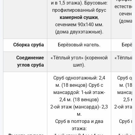
и в 1,5 этажа). Брусовые:
естестве
профилированный брус
сечени
камерной сушки
,
(дома 
сечением 90х140 мм.
(дома двухэтажные).
Сборка сруба
Берёзовый нагель.
Берёз
Соединение
«Тёплый угол» (коренной
«Тёплый 
углов сруба
шип).
Сруб одноэтажный: 2,4
Сруб од
м. (18 венцов) Сруб с
м. (18
мансардой: 1-ый этаж-
мансард
2,4 м. (18 венцов)
2,5 м
2-ой этаж (мансарда)- 2,3
2-ой этаж
м.
Сруб в полтора и два
Сруб в
этажа: