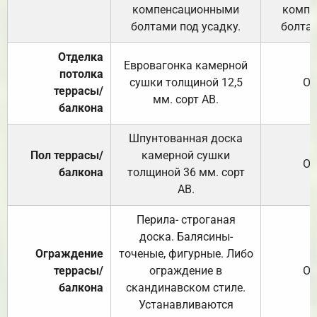
компенсационными
компе
болтами под усадку.
болтам
Отделка
Евровагонка камерной
потолка
сушки толщиной 12,5
От
террасы/
мм. сорт АВ.
балкона
Шпунтованная доска
Пол террасы/
камерной сушки
От
балкона
толщиной 36 мм. сорт
АВ.
Перила- строганая
доска. Балясины-
Ограждение
точеные, фигурные. Либо
террасы/
ограждение в
От
балкона
скандинавском стиле.
Устанавливаются