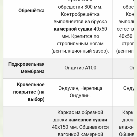
обрешетки 300 мм.
обреш
Обрешётка
Контробрешётка
Конт
выполняется из бруска
выполня
камерной сушки
40х50
естеств
мм. Крепится по
40х50 м
стропильным ногам
строп
(вентиляционный зазор).
(вентиля
Подкровельная
Ондутис А100
Он
мембрана
Кровельное
Ондулин, Черепица
Ондул
покрытие (на
Ондулин.
выбор)
Каркас из обрезной
Карка
доски
камерной сушки
доски
40х150 мм. Обшиваются
влажно
вагонкой камерной
Обшива