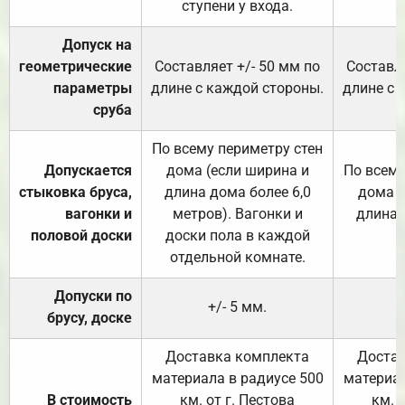
ступени у входа.
Допуск на
геометрические
Составляет +/- 50 мм по
Составля
параметры
длине с каждой стороны.
длине с 
сруба
По всему периметру стен
Допускается
дома (если ширина и
По всему
стыковка бруса,
длина дома более 6,0
дома (
вагонки и
метров). Вагонки и
длина 
половой доски
доски пола в каждой
отдельной комнате.
Допуски по
+/- 5 мм.
брусу, доске
Доставка комплекта
Достав
материала в радиусе 500
материал
В стоимость
км. от г. Пестова
км. 