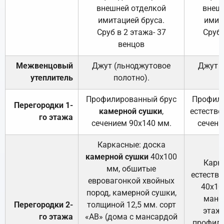
внешней отделкой
внеш
имитацией бруса.
имит
Сруб в 2 этажа- 37
Сруб 
венцов
Межвенцовый
Джут (льноджутовое
Джут 
утеплитель
полотно).
п
Профилированный брус
Профили
Перегородки 1-
камерной сушки
,
естестве
го этажа
сечением 90х140 мм.
сечени
Каркасные: доска
камерной сушки
40х100
Карк
мм, обшитые
естеств
евровагонкой хвойных
40х10
пород, камерной сушки,
манса
Перегородки 2-
толщиной 12,5 мм. сорт
этажа
го этажа
«АВ» (дома с мансардой
профили