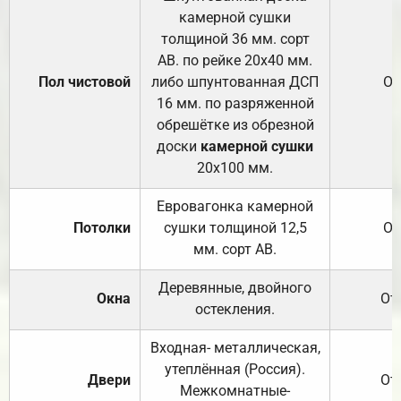
камерной сушки
толщиной 36 мм. сорт
АВ. по рейке 20х40 мм.
Пол чистовой
либо шпунтованная ДСП
От
16 мм. по разряженной
обрешётке из обрезной
доски
камерной сушки
20х100 мм.
Евровагонка камерной
Потолки
сушки толщиной 12,5
От
мм. сорт АВ.
Деревянные, двойного
Окна
От
остекления.
Входная- металлическая,
утеплённая (Россия).
Двери
От
Межкомнатные-