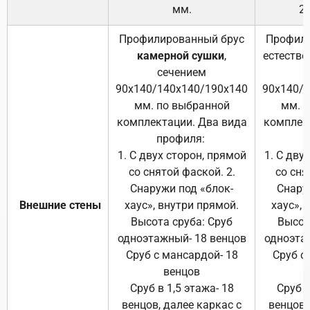
мм.
2
Профилированный брус
Профили
камерной сушки
,
естестве
сечением
с
90х140/140х140/190х140
90х140/
мм. по выбранной
мм. 
комплектации. Два вида
комплек
профиля:
п
1. С двух сторон, прямой
1. С дву
со снятой фаской. 2.
со сня
Снаружи под «блок-
Снару
Внешние стены
хаус», внутри прямой.
хаус», 
Высота сруба: Сруб
Высот
одноэтажный- 18 венцов
одноэта
Сруб с мансардой- 18
Сруб с
венцов
Сруб в 1,5 этажа- 18
Сруб в
венцов, далее каркас с
венцов,