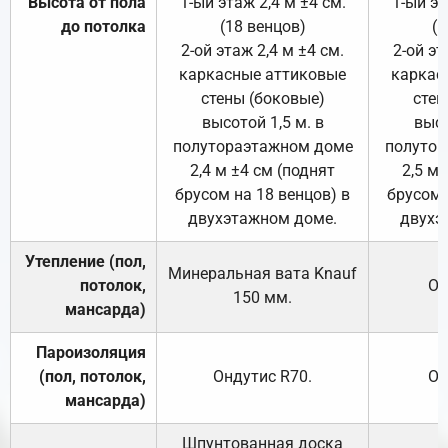
Высота от пола
1-ый этаж 2,4 м ±4 см.
1-ый эт
до потолка
(18 венцов)
(1
2-ой этаж 2,4 м ±4 см.
2-ой эт
каркасные аттиковые
каркас
стены (боковые)
стен
высотой 1,5 м. в
высо
полутораэтажном доме
полутор
2,4 м ±4 см (поднят
2,5 м 
брусом на 18 венцов) в
брусом 
двухэтажном доме.
двухэ
Утепление (пол,
Минеральная вата
Knauf
потолок,
От
150
мм.
мансарда)
Пароизоляция
(пол, потолок,
Ондутис
R70
.
От
мансарда)
Шпунтованная доска