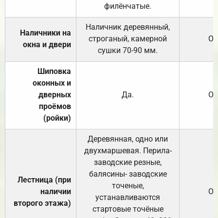
филёнчатые.
Наличник деревянный,
Наличники на
строганый, камерной
От
окна и двери
сушки 70-90 мм.
Шиповка
оконных и
дверных
Да.
От
проёмов
(ройки)
Деревянная, одно или
двухмаршевая. Перила-
заводские резные,
балясины- заводские
Лестница (при
точеные,
наличии
От
устанавливаются
второго этажа)
стартовые точёные