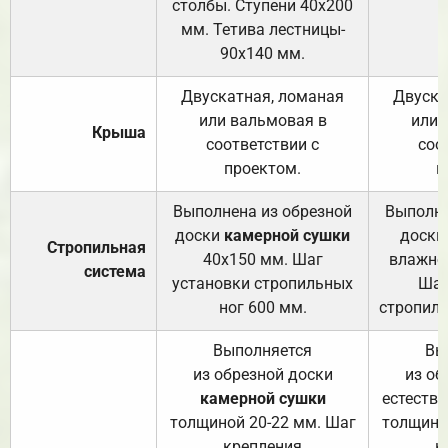
столбы. Ступени 40х200
мм. Тетива лестницы-
90х140 мм.
Двускатная, ломаная
Двуска
или вальмовая в
или 
Крыша
соответствии с
соо
проектом.
п
Выполнена из обрезной
Выполне
доски
камерной сушки
доски
Стропильная
40х150 мм. Шаг
влажно
система
установки стропильных
Шаг
ног 600 мм.
стропиль
Выполняется
Вы
из обрезной доски
из об
камерной сушки
естеств
толщиной 20-22 мм. Шаг
толщино
крепления
к