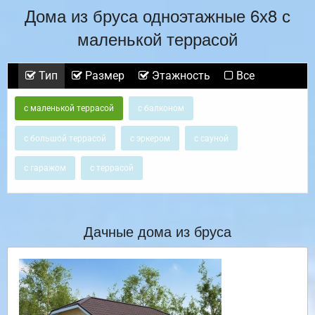
Дома из бруса одноэтажные 6х8 с
маленькой террасой
Тип
Размер
Этажность
Все
с маленькой террасой
с балконом
с большой террасой
с эркером
с сауной
с гаражом
с террасой
Дачные дома из бруса