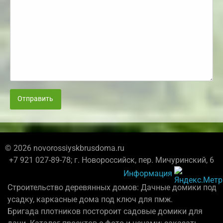
Отправить
© 2026 novorossiyskbrusdoma.ru
+7 921 027-89-78; г. Новороссийск, пер. Мичуринский, 6
Информация
Строительство деревянных домов: Дачные домики под
усадку, каркасные дома под ключ для пмж.
Бригада плотников постороит садовые домики для