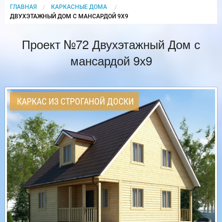
ГЛАВНАЯ
КАРКАСНЫЕ ДОМА
CURRENT:
ДВУХЭТАЖНЫЙ ДОМ С МАНСАРДОЙ 9Х9
Проект №72 Двухэтажный Дом с
мансардой 9х9
КАРКАС ИЗ СТРОГАНОЙ ДОСКИ