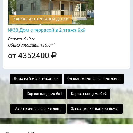
КАРКАС ИЗ СТРОГАНОЙ ДОСКИ
№33 Дом с террасой в 2 этажа 9х9
Размер: 9х9 м
2
Общая площадь: 115.81
от 4352400
Дома из бруса с верандой
Одноэтажные каркасные дома
Каркасные дома 6х4
Каркасные дома 9х9
Маленькие каркасные дома
Одноэтажные бани из бруса