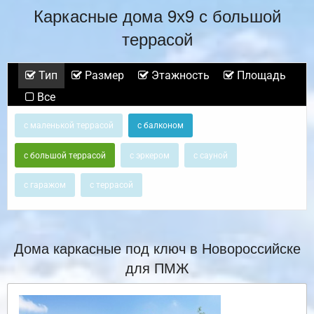
Каркасные дома 9х9 с большой
террасой
Тип
Размер
Этажность
Площадь
Все
с маленькой террасой
с балконом
с большой террасой
с эркером
с сауной
с гаражом
с террасой
Дома каркасные под ключ в Новороссийске
для ПМЖ