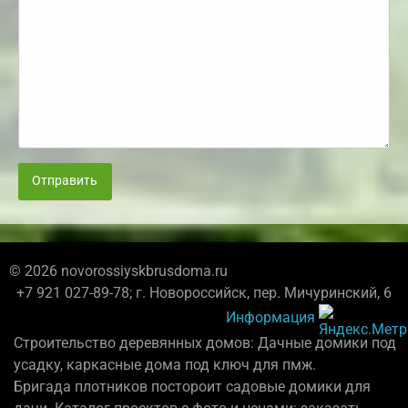
Отправить
© 2026 novorossiyskbrusdoma.ru
+7 921 027-89-78; г. Новороссийск, пер. Мичуринский, 6
Информация
Строительство деревянных домов: Дачные домики под
усадку, каркасные дома под ключ для пмж.
Бригада плотников постороит садовые домики для