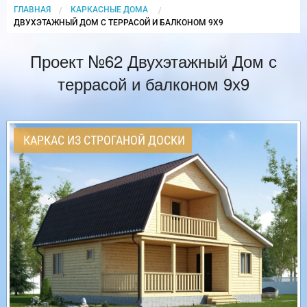
ГЛАВНАЯ
КАРКАСНЫЕ ДОМА
CURRENT:
ДВУХЭТАЖНЫЙ ДОМ С ТЕРРАСОЙ И БАЛКОНОМ 9Х9
Проект №62 Двухэтажный Дом с
террасой и балконом 9х9
КАРКАС ИЗ СТРОГАНОЙ ДОСКИ