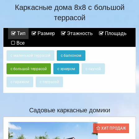
Каркасные дома 8х8 с большой
террасой
Тип
Размер
Этажность
Площадь
Все
с маленькой террасой
с балконом
с большой террасой
с эркером
с сауной
с гаражом
с террасой
Садовые каркасные домики
ХИТ ПРОДАЖ