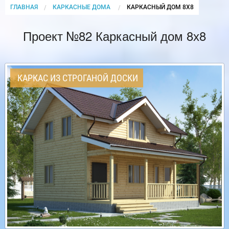
ГЛАВНАЯ
КАРКАСНЫЕ ДОМА
CURRENT:
КАРКАСНЫЙ ДОМ 8Х8
Проект №82 Каркасный дом 8х8
КАРКАС ИЗ СТРОГАНОЙ ДОСКИ