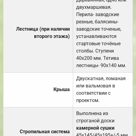
двухмаршевая.
Перила- заводские
резные, балясины-
Лестница (при наличии
заводские точеные,
второго этажа)
устанавливаются
стартовые точёные
столбы. Ступени
40х200 мм. Тетива
лестницы- 90х140 мм.
Двускатная, ломаная
или вальмовая в
Крыша
соответствии с
проектом.
Выполнена из
строганой доски
камерной сушки
Стропильная система
45х145/45х195+/-5 мм.