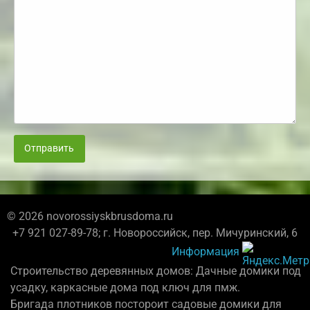
Отправить
© 2026 novorossiyskbrusdoma.ru
+7 921 027-89-78; г. Новороссийск, пер. Мичуринский, 6
Информация
Строительство деревянных домов: Дачные домики под
усадку, каркасные дома под ключ для пмж.
Бригада плотников постороит садовые домики для