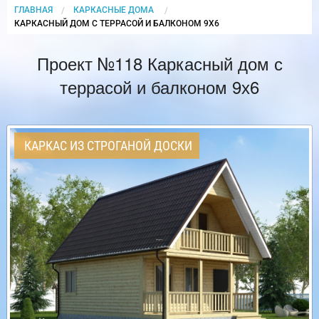
ГЛАВНАЯ
КАРКАСНЫЕ ДОМА
CURRENT:
КАРКАСНЫЙ ДОМ С ТЕРРАСОЙ И БАЛКОНОМ 9Х6
Проект №118 Каркасный дом с
террасой и балконом 9х6
КАРКАС ИЗ СТРОГАНОЙ ДОСКИ