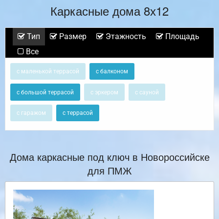
Каркасные дома 8х12
Тип
Размер
Этажность
Площадь
Все
с маленькой террасой
с балконом
с большой террасой
с эркером
с сауной
с гаражом
с террасой
Дома каркасные под ключ в Новороссийске
для ПМЖ