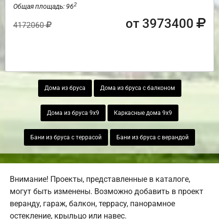
2
Общая площадь: 96
от 3973400
4172060
Дома из бруса
Дома из бруса с балконом
Дома из бруса 9х9
Каркасные дома 9х9
Бани из бруса с террасой
Бани из бруса с верандой
Внимание! Проекты, представленные в каталоге,
могут быть изменены. Возможно добавить в проект
веранду, гараж, балкон, террасу, панорамное
остекление, крыльцо или навес.