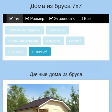
Дома из бруса 7х7
Тип
Размер
Этажность
Все
с маленькой террасой
с балконом
с большой террасой
с эркером
с сауной
с гаражом
с террасой
Дачные дома из бруса