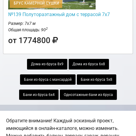
БРУС КАМЕРНОЙ СУШКИ
№139 Полутораэтажный дом с террасой 7х7
Размер: 7х7 м
2
Общая площадь: 90
от 1774800
Дома из бруса 8х9
Дома из бруса 6х8
Бани из бруса с мансардой
Бани из бруса 5х8
Бани из бруса 6х4
Одноэтажные бани из бруса
Обратите внимание! Каждый эскизный проект,
имеющийся в онлайн-каталоге, можно изменить.
Можно добавить балкон, террасу, гараж, веранду,