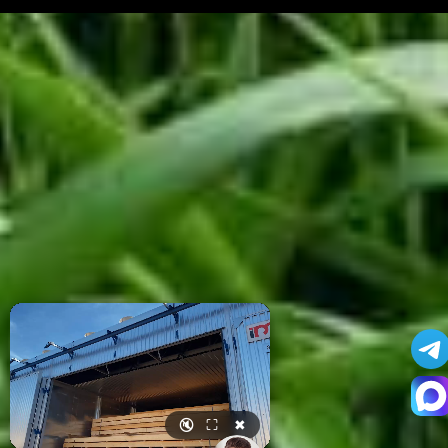
🔇
⛶
✖