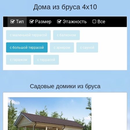
Дома из бруса 4х10
Тип
Размер
Этажность
Все
с маленькой террасой
с балконом
с большой террасой
с эркером
с сауной
с гаражом
с террасой
Садовые домики из бруса