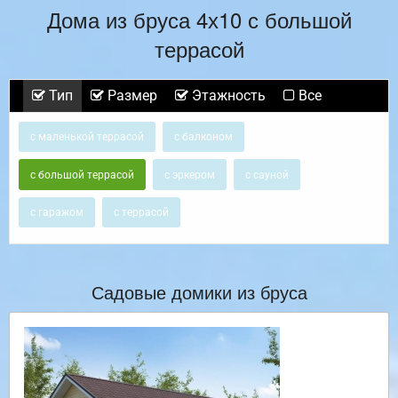
Дома из бруса 4х10 с большой
террасой
Тип
Размер
Этажность
Все
с маленькой террасой
с балконом
с большой террасой
с эркером
с сауной
с гаражом
с террасой
Садовые домики из бруса