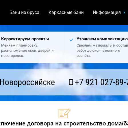
а
Бани из бруса
Каркасные бани
Информация
Корректируем проекты
Уточняем комплектацию
Меняем планировку,
Сверяем материалы и состав
расположение окон, дверей и
работ до окончательного
перегородок.
расчёта.
 Новороссийске
+7 921 027-89-