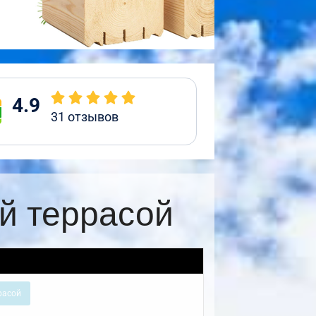
4.9
31
отзывов
й террасой
расой