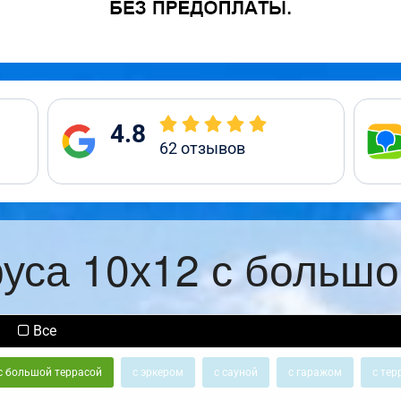
4.8
62
отзывов
руса 10х12 с большо
Все
с большой террасой
с эркером
с сауной
с гаражом
с тер