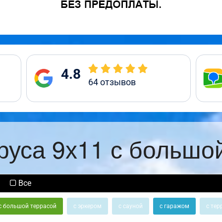
4.8
64
отзывов
руса 9х11 с большо
Все
с большой террасой
с эркером
с сауной
с гаражом
с тер