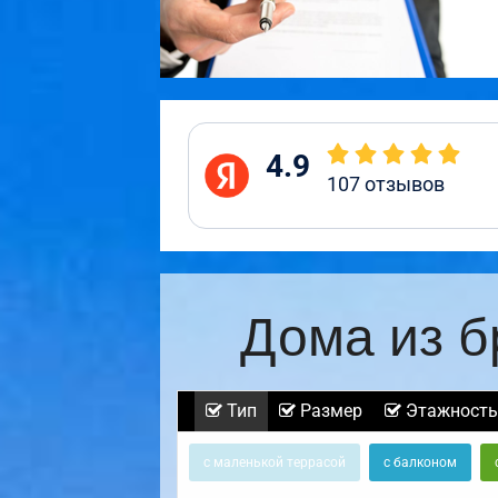
4.9
107
отзывов
Дома из б
Тип
Размер
Этажность
с маленькой террасой
с балконом