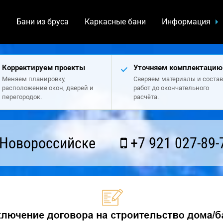
а
Бани из бруса
Каркасные бани
Информация
Корректируем проекты
Уточняем комплектацию
Меняем планировку,
Сверяем материалы и состав
расположение окон, дверей и
работ до окончательного
перегородок.
расчёта.
 Новороссийске
+7 921 027-89-