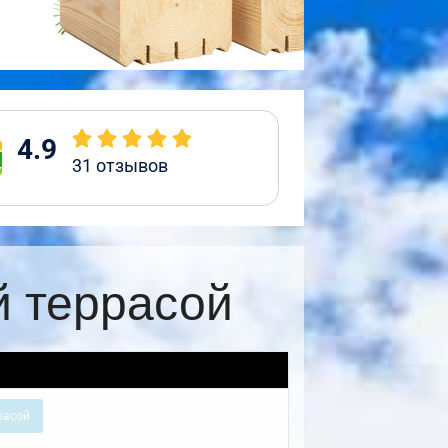
4.9
31
отзывов
й террасой
расой