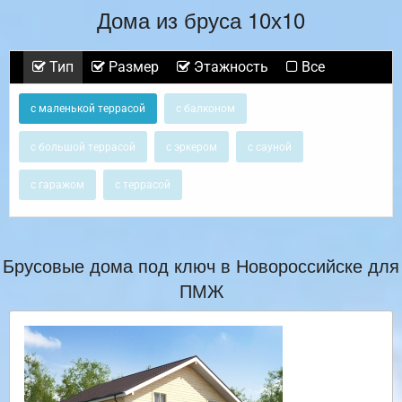
Дома из бруса 10х10
Тип
Размер
Этажность
Все
с маленькой террасой
с балконом
с большой террасой
с эркером
с сауной
с гаражом
с террасой
Брусовые дома под ключ в Новороссийске для
ПМЖ