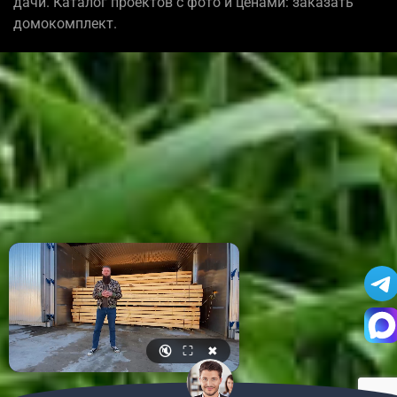
дачи. Каталог проектов с фото и ценами: заказать
домокомплект.
🔇
⛶
✖