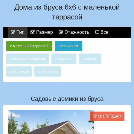
Дома из бруса 6х6 с маленькой
террасой
Тип
Размер
Этажность
Все
с маленькой террасой
с балконом
с большой террасой
с эркером
с сауной
с гаражом
с террасой
Садовые домики из бруса
ХИТ ПРОДАЖ