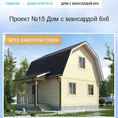
ГЛАВНАЯ
ДОМА ИЗ БРУСА
CURRENT:
ДОМ С МАНСАРДОЙ 6Х6
Проект №15 Дом с мансардой 6х6
БРУС КАМЕРНОЙ СУШКИ