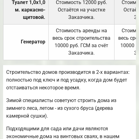
Туалет 1,0х1,0
Стоимость 12000 руб.
Стоимо
м. каркасно-
Остаётся на участке
Остаёт
щитовой.
Заказчика.
З
Стоимость аренды на
Стоимо
весь срок строительства
весь сро
Генератор
10000 руб. ГСМ за счёт
10000 р
Заказчика.
З
Строительство домов производится в 2-х вариантах:
полностью под ключ и под усадку, когда дом будет
отстаиваться некоторое время.
Зимой специалисты советуют строить дома из
зимнего леса, летом - из сухого бруса (дерева
камерной сушки).
Подходящими для сада или дачи являются
экономичные дома на винтовых сваях, в нашем