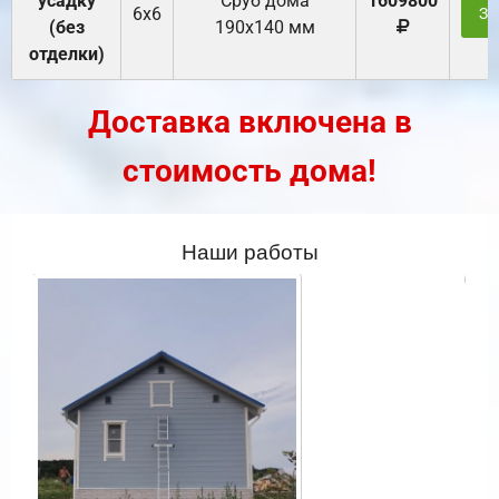
усадку
Cруб дома
1609800
6х6
За
(без
190х140 мм
отделки)
Доставка включена в
стоимость дома!
Наши работы