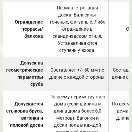
Перила- строганая
доска. Балясины-
Ограждение
точеные, фигурные. Либо
террасы/
ограждение в
От
балкона
скандинавском стиле.
Устанавливаются
ступени у входа.
Допуск на
геометрические
Составляет +/- 50 мм по
Составля
параметры
длине с каждой стороны.
длине с 
сруба
По всему периметру стен
Допускается
дома (если ширина и
По всему
стыковка бруса,
длина дома более 6,0
дома (
вагонки и
метров). Вагонки и
длина 
половой доски
доски пола в каждой