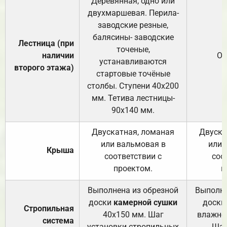
Деревянная, одно или
двухмаршевая. Перила-
заводские резные,
балясины- заводские
Лестница (при
точеные,
наличии
От
устанавливаются
второго этажа)
стартовые точёные
столбы. Ступени 40х200
мм. Тетива лестницы-
90х140 мм.
Двускатная, ломаная
Двуска
или вальмовая в
или 
Крыша
соответствии с
соо
проектом.
п
Выполнена из обрезной
Выполне
доски
камерной сушки
доски
Стропильная
40х150 мм. Шаг
влажно
система
установки стропильных
Шаг