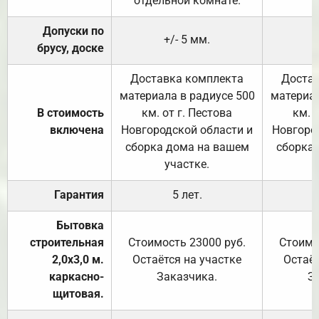
отдельной комнате.
Допуски по
+/- 5 мм.
брусу, доске
Доставка комплекта
Достав
материала в радиусе 500
материал
В стоимость
км. от г. Пестова
км. 
включена
Новгородской области и
Новгоро
сборка дома на вашем
сборка
участке.
Гарантия
5 лет.
Бытовка
строительная
Стоимость 23000 руб.
Стоимо
2,0х3,0 м.
Остаётся на участке
Остаёт
каркасно-
Заказчика.
З
щитовая.