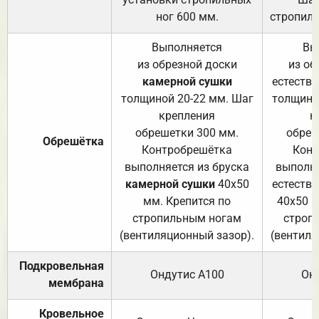
ног 600 мм.
стропиль
Выполняется
Вы
из обрезной доски
из об
камерной сушки
естеств
толщиной 20-22 мм. Шаг
толщино
крепления
к
обрешетки 300 мм.
обреш
Обрешётка
Контробрешётка
Конт
выполняется из бруска
выполня
камерной сушки
40х50
естеств
мм. Крепится по
40х50 м
стропильным ногам
строп
(вентиляционный зазор).
(вентиля
Подкровельная
Ондутис А100
Он
мембрана
Кровельное