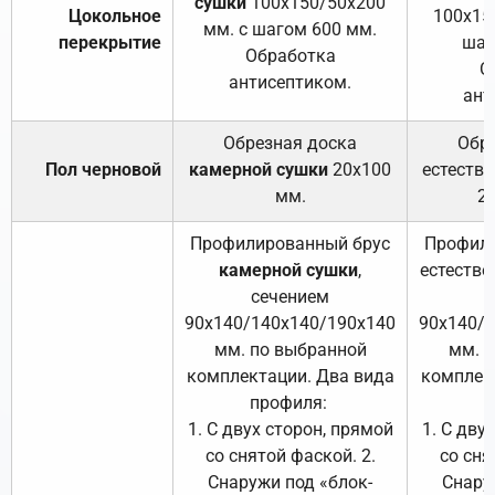
сушки
100х150/50х200
Цокольное
100х15
мм. с шагом 600 мм.
перекрытие
шаг
Обработка
О
антисептиком.
ант
Обрезная доска
Обр
Пол черновой
камерной сушки
20х100
естеств
мм.
2
Профилированный брус
Профили
камерной сушки
,
естестве
сечением
с
90х140/140х140/190х140
90х140/
мм. по выбранной
мм. 
комплектации. Два вида
комплек
профиля:
п
1. С двух сторон, прямой
1. С дву
со снятой фаской. 2.
со сня
Снаружи под «блок-
Снару