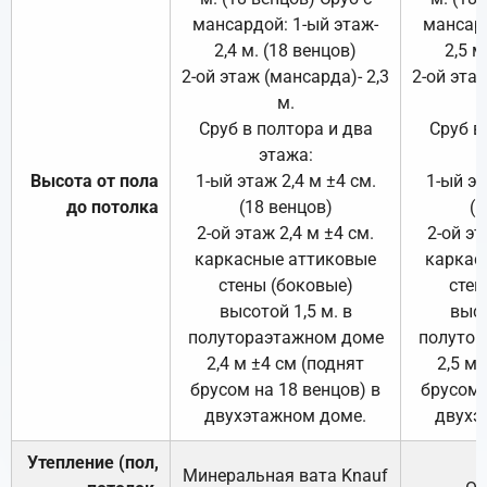
мансардой: 1-ый этаж-
мансард
2,4 м. (18 венцов)
2,5 м
2-ой этаж (мансарда)- 2,3
2-ой этаж
м.
Сруб в полтора и два
Сруб в
этажа:
Высота от пола
1-ый этаж 2,4 м ±4 см.
1-ый эт
до потолка
(18 венцов)
(1
2-ой этаж 2,4 м ±4 см.
2-ой эт
каркасные аттиковые
каркас
стены (боковые)
стен
высотой 1,5 м. в
высо
полутораэтажном доме
полутор
2,4 м ±4 см (поднят
2,5 м 
брусом на 18 венцов) в
брусом 
двухэтажном доме.
двухэ
Утепление (пол,
Минеральная вата
Knauf