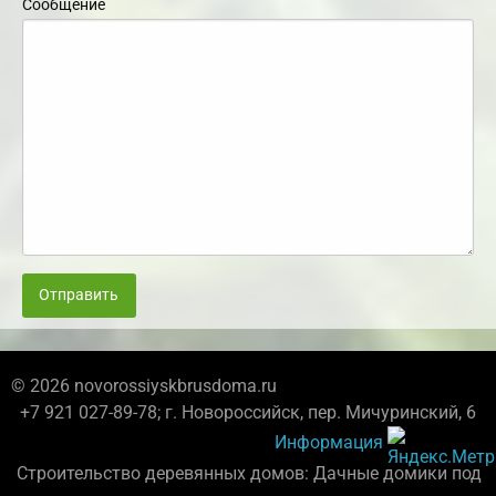
Сообщение
Отправить
© 2026 novorossiyskbrusdoma.ru
+7 921 027-89-78; г. Новороссийск, пер. Мичуринский, 6
Информация
Строительство деревянных домов: Дачные домики под