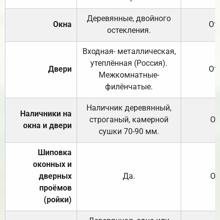
Деревянные, двойного
Окна
От
остекления.
Входная- металлическая,
утеплённая (Россия).
Двери
От
Межкомнатные-
филёнчатые.
Наличник деревянный,
Наличники на
строганый, камерной
От
окна и двери
сушки 70-90 мм.
Шиповка
оконных и
дверных
Да.
От
проёмов
(ройки)