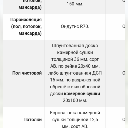
потолок,
От
150
мм.
мансарда)
Пароизоляция
(пол, потолок,
Ондутис
R70
.
От
мансарда)
Шпунтованная доска
камерной сушки
толщиной 36 мм. сорт
АВ. по рейке 20х40 мм.
Пол чистовой
либо шпунтованная ДСП
От
16 мм. по разряженной
обрешётке из обрезной
доски
камерной сушки
20х100 мм.
Евровагонка камерной
Потолки
сушки толщиной 12,5
От
мм. сорт АВ.