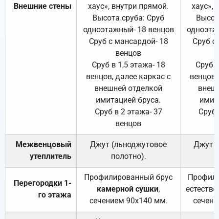
Внешние стены
хаус», внутри прямой.
хаус», 
Высота сруба: Сруб
Высот
одноэтажный- 18 венцов
одноэта
Сруб с мансардой- 18
Сруб с
венцов
Сруб в 1,5 этажа- 18
Сруб в
венцов, далее каркас с
венцов,
внешней отделкой
внеш
имитацией бруса.
имит
Сруб в 2 этажа- 37
Сруб 
венцов
Межвенцовый
Джут (льноджутовое
Джут 
утеплитель
полотно).
п
Профилированный брус
Профили
Перегородки 1-
камерной сушки
,
естестве
го этажа
сечением 90х140 мм.
сечени