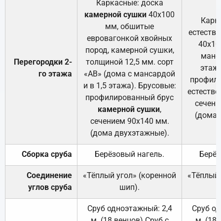
Каркасные: доска
камерной сушки
40х100
Карк
мм, обшитые
естеств
евровагонкой хвойных
40х10
пород, камерной сушки,
манса
Перегородки 2-
толщиной 12,5 мм. сорт
этажа
го этажа
«АВ» (дома с мансардой
профили
и в 1,5 этажа). Брусовые:
естестве
профилированный брус
сечени
камерной сушки
,
(дома 
сечением 90х140 мм.
(дома двухэтажные).
Сборка сруба
Берёзовый нагель.
Берёз
Соединение
«Тёплый угол» (коренной
«Тёплый 
углов сруба
шип).
Сруб одноэтажный: 2,4
Сруб од
м. (18 венцов) Сруб с
м. (18