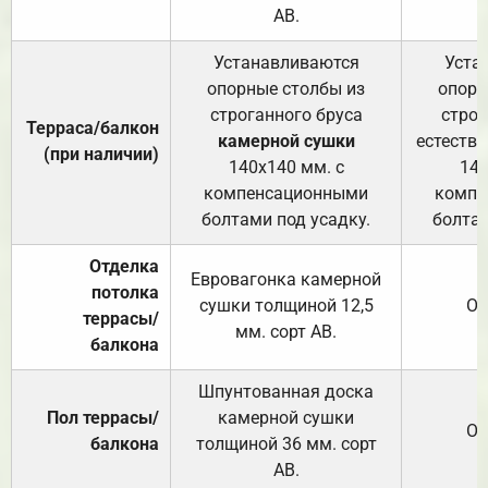
АВ.
Устанавливаются
Уста
опорные столбы из
опорн
строганного бруса
строг
Терраса/балкон
камерной сушки
естеств
(при наличии)
140х140 мм. с
140
компенсационными
компе
болтами под усадку.
болтам
Отделка
Евровагонка камерной
потолка
сушки толщиной 12,5
От
террасы/
мм. сорт АВ.
балкона
Шпунтованная доска
Пол террасы/
камерной сушки
От
балкона
толщиной 36 мм. сорт
АВ.