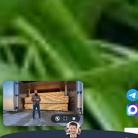
🔇
⛶
✖