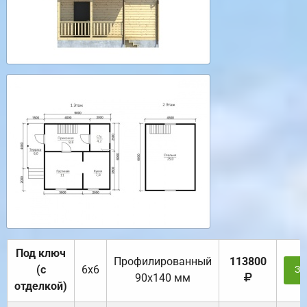
Под ключ
Профилированный
113800
(с
6х6
За
90х140 мм
отделкой)