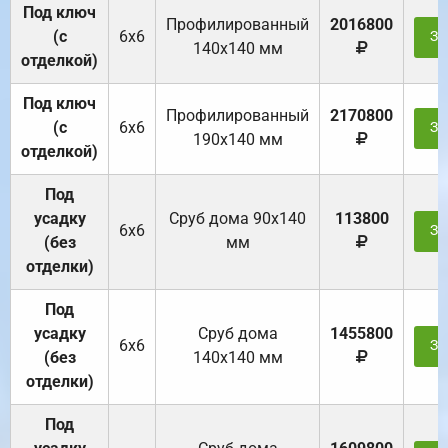
Под ключ
Профилированный
2016800
(с
6х6
За
140х140 мм
отделкой)
Под ключ
Профилированный
2170800
(с
6х6
За
190х140 мм
отделкой)
Под
усадку
Cруб дома 90x140
113800
6х6
За
(без
мм
отделки)
Под
усадку
Cруб дома
1455800
6х6
За
(без
140х140 мм
отделки)
Под