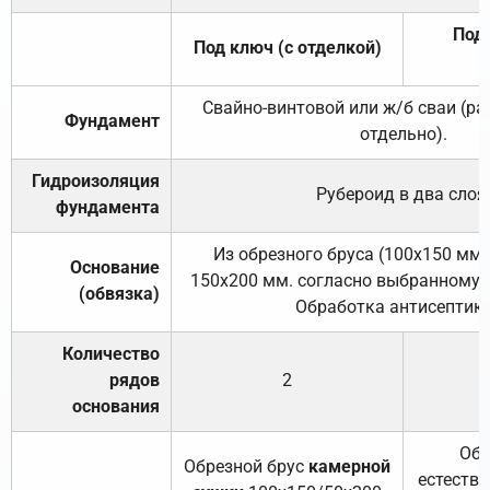
Под 
Под ключ (с отделкой)
Свайно-винтовой или ж/б сваи (р
Фундамент
отдельно).
Гидроизоляция
Рубероид в два слоя
фундамента
Из обрезного бруса (100х150 мм.
Основание
150х200 мм. согласно выбранному с
(обвязка)
Обработка антисептик
Количество
рядов
2
основания
Обр
Обрезной брус
камерной
естеств