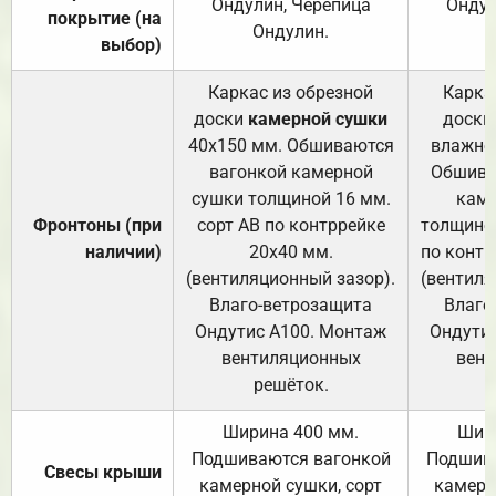
Ондулин, Черепица
Ондул
покрытие (на
Ондулин.
выбор)
Каркас из обрезной
Карка
доски
камерной сушки
доски
40х150 мм. Обшиваются
влажно
вагонкой камерной
Обшива
сушки толщиной 16 мм.
каме
Фронтоны (при
сорт АВ по контррейке
толщиной
наличии)
20х40 мм.
по контр
(вентиляционный зазор).
(вентиля
Влаго-ветрозащита
Влаго
Ондутис А100. Монтаж
Ондути
вентиляционных
вент
решёток.
Ширина 400 мм.
Шир
Подшиваются вагонкой
Подшива
Свесы крыши
камерной сушки, сорт
камерн