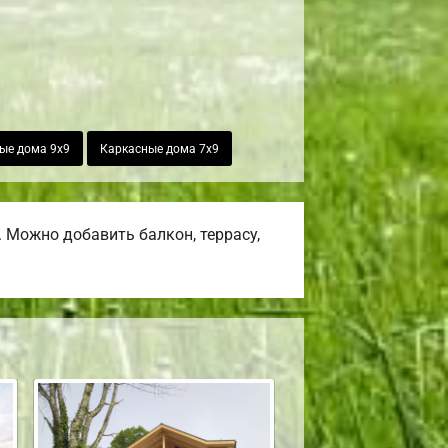
ые дома 9х9
Каркасные дома 7х9
 Можно добавить балкон, террасу,