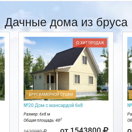
Дачные дома из бруса
ХИТ ПРОДАЖ
БРУС КАМЕРНОЙ СУШКИ
№20 Дом с мансардой 6х8
№
Размер: 6х8 м
Ра
2
Общая площадь: 48
Об
от 1543800
о
1620980