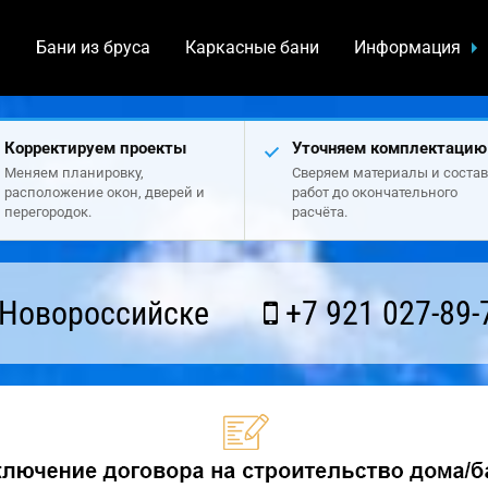
а
Бани из бруса
Каркасные бани
Информация
Корректируем проекты
Уточняем комплектацию
Меняем планировку,
Сверяем материалы и состав
расположение окон, дверей и
работ до окончательного
перегородок.
расчёта.
 Новороссийске
+7 921 027-89-