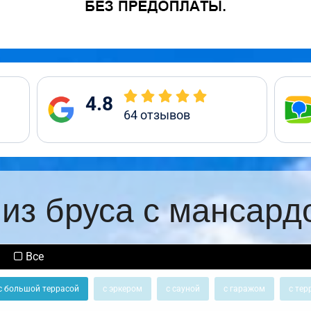
4.8
64
отзывов
из бруса с мансард
Все
с большой террасой
с эркером
с сауной
с гаражом
с тер