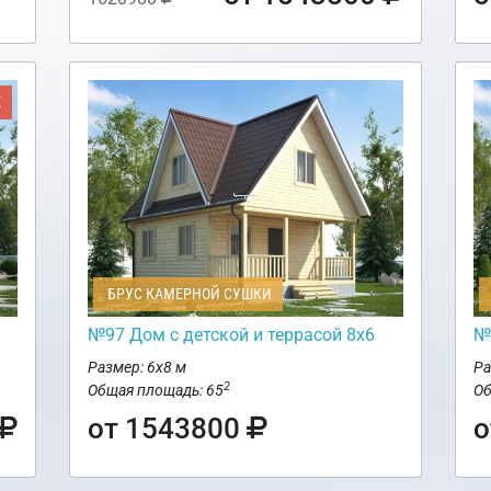
Ж
БРУС КАМЕРНОЙ СУШКИ
№97 Дом с детской и террасой 8х6
№
Размер: 6х8 м
Ра
2
Общая площадь: 65
Об
от 1543800
о