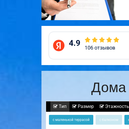
4.9
106
отзывов
Дома 
Тип
Размер
Этажность
с маленькой террасой
с балконом