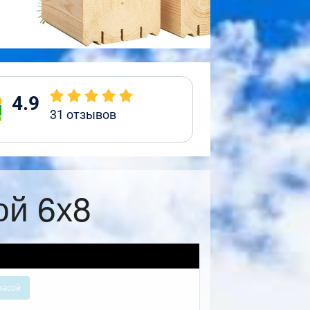
4.9
31
отзывов
ой 6х8
расой