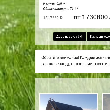
Размер: 6х8 м
2
Общая площадь: 71.6
от 1730800
1817330
Дома из бруса 6х5
Каркасные д
Обратите внимание! Каждый эскизны
гараж, веранду, остекление, навес и