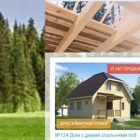
ХИТ ПРОДА
БРУС КАМЕРНОЙ СУШКИ
№124 Дом с двумя спальнями 6х8