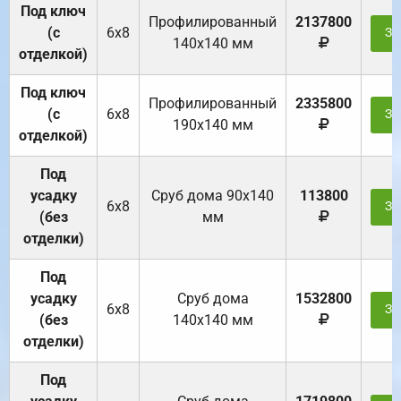
Под ключ
Профилированный
2137800
(с
6х8
За
140х140 мм
отделкой)
Под ключ
Профилированный
2335800
(с
6х8
За
190х140 мм
отделкой)
Под
усадку
Cруб дома 90x140
113800
6х8
За
(без
мм
отделки)
Под
усадку
Cруб дома
1532800
6х8
За
(без
140х140 мм
отделки)
Под