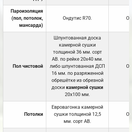
Пароизоляция
(пол, потолок,
Ондутис
R70
.
От
мансарда)
Шпунтованная доска
камерной сушки
толщиной 36 мм. сорт
АВ. по рейке 20х40 мм.
Пол чистовой
либо шпунтованная ДСП
От
16 мм. по разряженной
обрешётке из обрезной
доски
камерной сушки
20х100 мм.
Евровагонка камерной
Потолки
сушки толщиной 12,5
От
мм. сорт АВ.