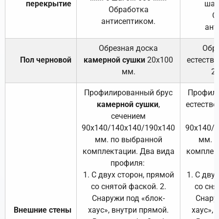
перекрытие
шаг
Обработка
О
антисептиком.
ант
Обрезная доска
Обр
Пол черновой
камерной сушки
20х100
естеств
мм.
2
Профилированный брус
Профили
камерной сушки
,
естестве
сечением
с
90х140/140х140/190х140
90х140/
мм. по выбранной
мм. 
комплектации. Два вида
комплек
профиля:
п
1. С двух сторон, прямой
1. С дву
со снятой фаской. 2.
со сня
Снаружи под «блок-
Снару
Внешние стены
хаус», внутри прямой.
хаус», 