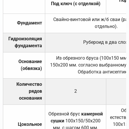
Под 
Под ключ (с отделкой)
Свайно-винтовой или ж/б сваи (р
Фундамент
отдельно).
Гидроизоляция
Рубероид в два слоя
фундамента
Из обрезного бруса (100х150 мм.
Основание
150х200 мм. согласно выбранному с
(обвязка)
Обработка антисептик
Количество
рядов
2
основания
Обр
Обрезной брус
камерной
естеств
сушки
100х150/50х200
Цокольное
100х15
мм. с шагом 600 мм.