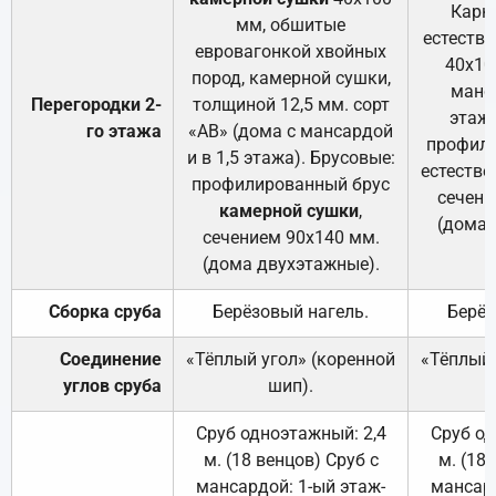
Карк
мм, обшитые
естеств
евровагонкой хвойных
40х10
пород, камерной сушки,
манса
Перегородки 2-
толщиной 12,5 мм. сорт
этажа
го этажа
«АВ» (дома с мансардой
профили
и в 1,5 этажа). Брусовые:
естестве
профилированный брус
сечени
камерной сушки
,
(дома 
сечением 90х140 мм.
(дома двухэтажные).
Сборка сруба
Берёзовый нагель.
Берёз
Соединение
«Тёплый угол» (коренной
«Тёплый 
углов сруба
шип).
Сруб одноэтажный: 2,4
Сруб од
м. (18 венцов) Сруб с
м. (18
мансардой: 1-ый этаж-
мансард