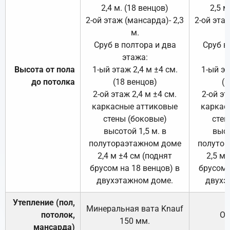
2,4 м. (18 венцов)
2,5 м
2-ой этаж (мансарда)- 2,3
2-ой этаж
м.
Сруб в полтора и два
Сруб в
этажа:
Высота от пола
1-ый этаж 2,4 м ±4 см.
1-ый эт
до потолка
(18 венцов)
(1
2-ой этаж 2,4 м ±4 см.
2-ой эт
каркасные аттиковые
каркас
стены (боковые)
стен
высотой 1,5 м. в
высо
полутораэтажном доме
полутор
2,4 м ±4 см (поднят
2,5 м 
брусом на 18 венцов) в
брусом 
двухэтажном доме.
двухэ
Утепление (пол,
Минеральная вата
Knauf
потолок,
От
150
мм.
мансарда)