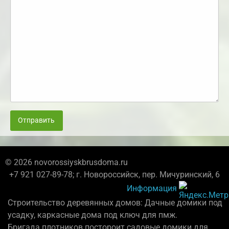
Отправить
© 2026 novorossiyskbrusdoma.ru
+7 921 027-89-78; г. Новороссийск, пер. Мичуринский, 6
Информация
Строительство деревянных домов: Дачные домики под
усадку, каркасные дома под ключ для пмж.
Бригада плотников постороит садовые домики для