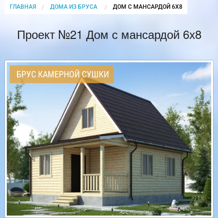
ГЛАВНАЯ
ДОМА ИЗ БРУСА
CURRENT:
ДОМ С МАНСАРДОЙ 6Х8
Проект №21 Дом с мансардой 6х8
БРУС КАМЕРНОЙ СУШКИ