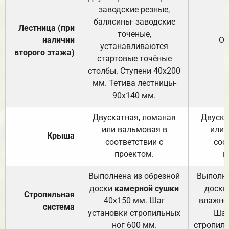
заводские резные,
балясины- заводские
Лестница (при
точеные,
наличии
От
устанавливаются
второго этажа)
стартовые точёные
столбы. Ступени 40х200
мм. Тетива лестницы-
90х140 мм.
Двускатная, ломаная
Двуска
или вальмовая в
или 
Крыша
соответствии с
соо
проектом.
п
Выполнена из обрезной
Выполне
доски
камерной сушки
доски
Стропильная
40х150 мм. Шаг
влажно
система
установки стропильных
Шаг
ног 600 мм.
стропиль