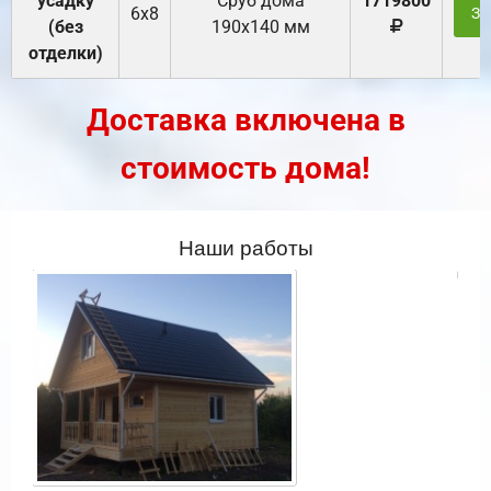
усадку
Cруб дома
1719800
6х8
За
(без
190х140 мм
отделки)
Доставка включена в
стоимость дома!
Наши работы