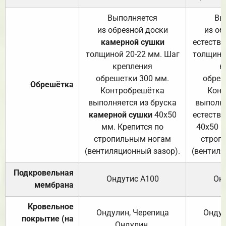
Выполняется
Вы
из обрезной доски
из об
камерной сушки
естеств
толщиной 20-22 мм. Шаг
толщино
крепления
к
обрешетки 300 мм.
обреш
Обрешётка
Контробрешётка
Конт
выполняется из бруска
выполня
камерной сушки
40х50
естеств
мм. Крепится по
40х50 м
стропильным ногам
строп
(вентиляционный зазор).
(вентиля
Подкровельная
Ондутис А100
Он
мембрана
Кровельное
Ондулин, Черепица
Ондул
покрытие (на
Ондулин.