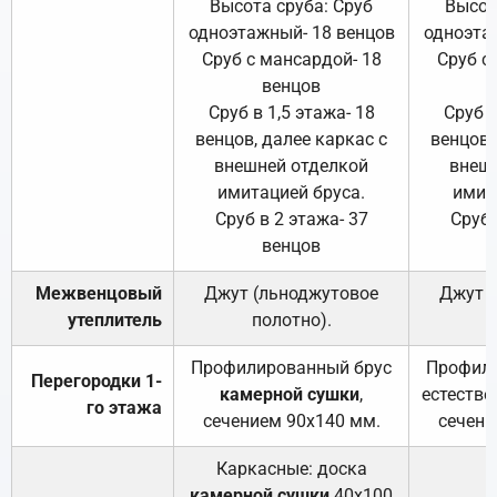
Высота сруба: Сруб
Высот
одноэтажный- 18 венцов
одноэта
Сруб с мансардой- 18
Сруб с
венцов
Сруб в 1,5 этажа- 18
Сруб в
венцов, далее каркас с
венцов,
внешней отделкой
внеш
имитацией бруса.
имит
Сруб в 2 этажа- 37
Сруб 
венцов
Межвенцовый
Джут (льноджутовое
Джут 
утеплитель
полотно).
п
Профилированный брус
Профили
Перегородки 1-
камерной сушки
,
естестве
го этажа
сечением 90х140 мм.
сечени
Каркасные: доска
камерной сушки
40х100