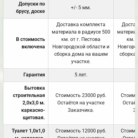
Допуски по
+/- 5 мм.
брусу, доске
Доставка комплекта
Достав
материала в радиусе 500
материал
В стоимость
км. от г. Пестова
км. 
включена
Новгородской области и
Новгоро
сборка дома на вашем
сборка
участке.
Гарантия
5 лет.
Бытовка
строительная
Стоимость 23000 руб.
Стоимо
2,0х3,0 м.
Остаётся на участке
Остаёт
каркасно-
Заказчика.
З
щитовая.
Туалет 1,0х1,0
Стоимость 12000 руб.
Стоимо