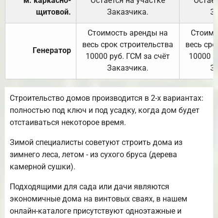
м. каркасно-
Остаётся на участке
Остаёт
щитовой.
Заказчика.
З
Стоимость аренды на
Стоимо
весь срок строительства
весь сро
Генератор
10000 руб. ГСМ за счёт
10000 р
Заказчика.
З
Строительство домов производится в 2-х вариантах:
полностью под ключ и под усадку, когда дом будет
отстаиваться некоторое время.
Зимой специалисты советуют строить дома из
зимнего леса, летом - из сухого бруса (дерева
камерной сушки).
Подходящими для сада или дачи являются
экономичные дома на винтовых сваях, в нашем
онлайн-каталоге присутствуют одноэтажные и