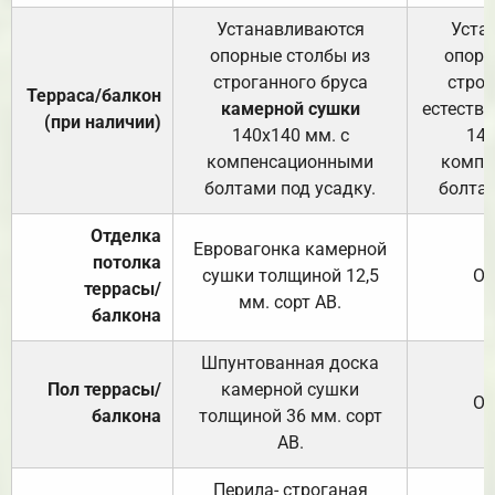
Устанавливаются
Уста
опорные столбы из
опорн
строганного бруса
строг
Терраса/балкон
камерной сушки
естеств
(при наличии)
140х140 мм. с
140
компенсационными
компе
болтами под усадку.
болтам
Отделка
Евровагонка камерной
потолка
сушки толщиной 12,5
От
террасы/
мм. сорт АВ.
балкона
Шпунтованная доска
Пол террасы/
камерной сушки
От
балкона
толщиной 36 мм. сорт
АВ.
Перила- строганая