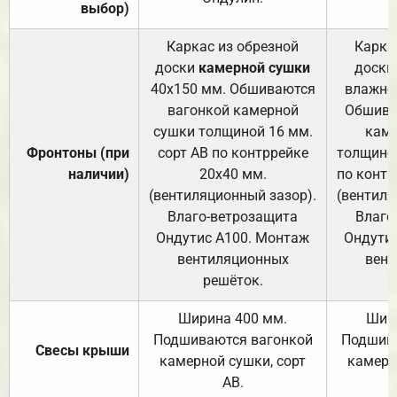
выбор)
Каркас из обрезной
Карка
доски
камерной сушки
доски
40х150 мм. Обшиваются
влажно
вагонкой камерной
Обшива
сушки толщиной 16 мм.
каме
Фронтоны (при
сорт АВ по контррейке
толщиной
наличии)
20х40 мм.
по контр
(вентиляционный зазор).
(вентиля
Влаго-ветрозащита
Влаго
Ондутис А100. Монтаж
Ондути
вентиляционных
вент
решёток.
Ширина 400 мм.
Шир
Подшиваются вагонкой
Подшива
Свесы крыши
камерной сушки, сорт
камерн
АВ.