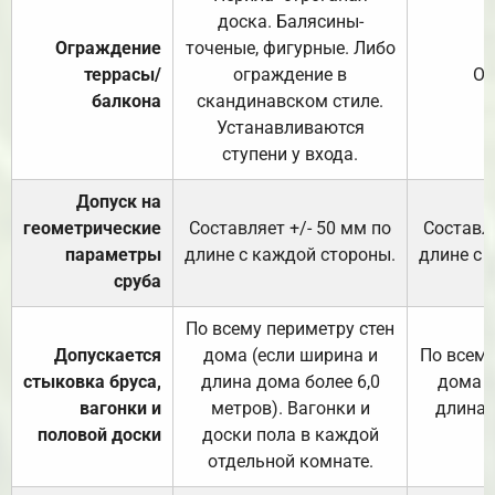
доска. Балясины-
Ограждение
точеные, фигурные. Либо
террасы/
ограждение в
От
балкона
скандинавском стиле.
Устанавливаются
ступени у входа.
Допуск на
геометрические
Составляет +/- 50 мм по
Составля
параметры
длине с каждой стороны.
длине с 
сруба
По всему периметру стен
Допускается
дома (если ширина и
По всему
стыковка бруса,
длина дома более 6,0
дома (
вагонки и
метров). Вагонки и
длина 
половой доски
доски пола в каждой
отдельной комнате.