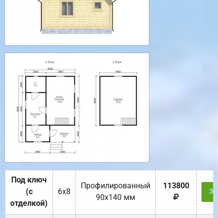
Под ключ
Профилированный
113800
(с
6х8
За
90х140 мм
отделкой)