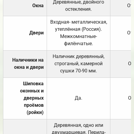
Деревянные, двойного
Окна
От
остекления.
Входная- металлическая,
утеплённая (Россия).
Двери
От
Межкомнатные-
филёнчатые.
Наличник деревянный,
Наличники на
строганый, камерной
От
окна и двери
сушки 70-90 мм.
Шиповка
оконных и
дверных
Да.
От
проёмов
(ройки)
Деревянная, одно или
двухмаршевая. Перила-