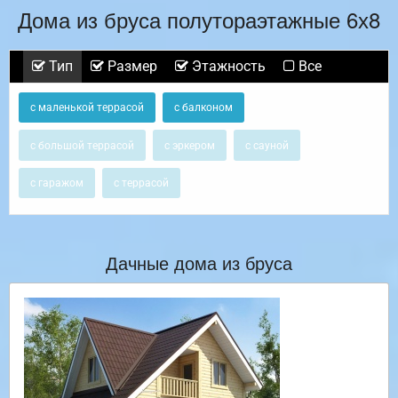
Дома из бруса полутораэтажные 6х8
Тип
Размер
Этажность
Все
с маленькой террасой
с балконом
с большой террасой
с эркером
с сауной
с гаражом
с террасой
Дачные дома из бруса