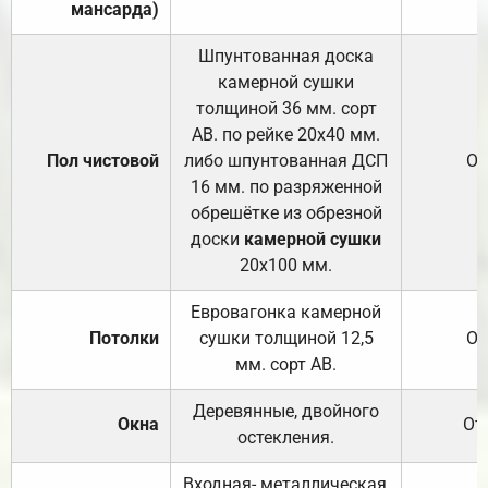
мансарда)
Шпунтованная доска
камерной сушки
толщиной 36 мм. сорт
АВ. по рейке 20х40 мм.
Пол чистовой
либо шпунтованная ДСП
От
16 мм. по разряженной
обрешётке из обрезной
доски
камерной сушки
20х100 мм.
Евровагонка камерной
Потолки
сушки толщиной 12,5
От
мм. сорт АВ.
Деревянные, двойного
Окна
От
остекления.
Входная- металлическая,