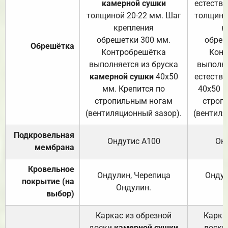
камерной сушки
естеств
толщиной 20-22 мм. Шаг
толщино
крепления
к
обрешетки 300 мм.
обреш
Обрешётка
Контробрешётка
Конт
выполняется из бруска
выполня
камерной сушки
40х50
естеств
мм. Крепится по
40х50 м
стропильным ногам
строп
(вентиляционный зазор).
(вентиля
Подкровельная
Ондутис А100
Он
мембрана
Кровельное
Ондулин, Черепица
Ондул
покрытие (на
Ондулин.
выбор)
Каркас из обрезной
Карка
доски
камерной сушки
доски