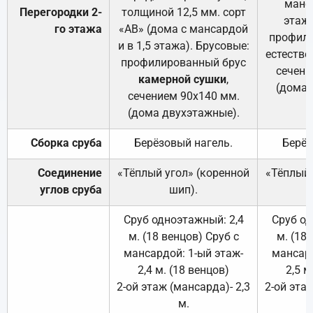
манса
Перегородки 2-
толщиной 12,5 мм. сорт
этажа
го этажа
«АВ» (дома с мансардой
профили
и в 1,5 этажа). Брусовые:
естестве
профилированный брус
сечени
камерной сушки
,
(дома 
сечением 90х140 мм.
(дома двухэтажные).
Сборка сруба
Берёзовый нагель.
Берёз
Соединение
«Тёплый угол» (коренной
«Тёплый 
углов сруба
шип).
Сруб одноэтажный: 2,4
Сруб од
м. (18 венцов) Сруб с
м. (18
мансардой: 1-ый этаж-
мансард
2,4 м. (18 венцов)
2,5 м
2-ой этаж (мансарда)- 2,3
2-ой этаж
м.