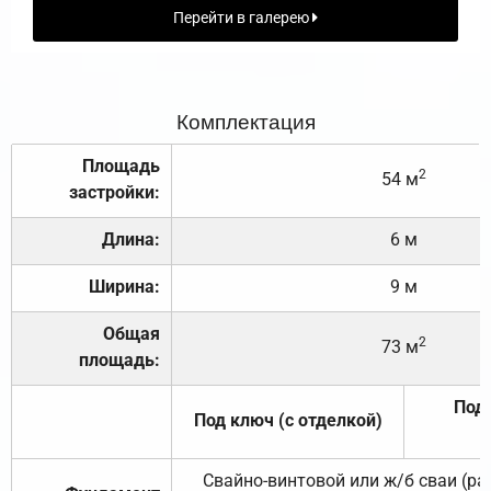
Перейти в галерею
Комплектация
Площадь
2
54 м
застройки:
Длина:
6 м
Ширина:
9 м
Общая
2
73 м
площадь:
Под 
Под ключ (с отделкой)
Свайно-винтовой или ж/б сваи (р