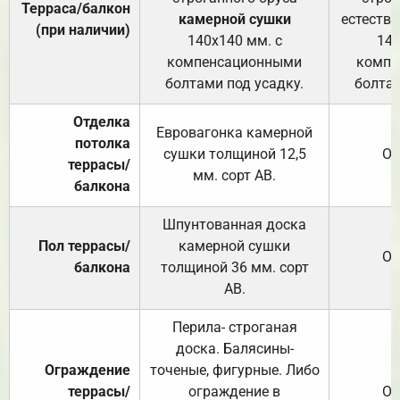
Терраса/балкон
камерной сушки
естеств
(при наличии)
140х140 мм. с
140
компенсационными
компе
болтами под усадку.
болтам
Отделка
Евровагонка камерной
потолка
сушки толщиной 12,5
От
террасы/
мм. сорт АВ.
балкона
Шпунтованная доска
Пол террасы/
камерной сушки
От
балкона
толщиной 36 мм. сорт
АВ.
Перила- строганая
доска. Балясины-
Ограждение
точеные, фигурные. Либо
террасы/
ограждение в
От