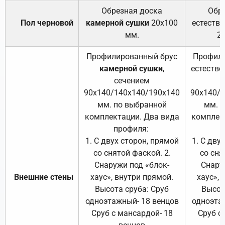
Обрезная доска
Обр
Пол черновой
камерной сушки
20х100
естеств
мм.
2
Профилированный брус
Профили
камерной сушки
,
естестве
сечением
с
90х140/140х140/190х140
90х140/
мм. по выбранной
мм. 
комплектации. Два вида
комплек
профиля:
п
1. С двух сторон, прямой
1. С дву
со снятой фаской. 2.
со сня
Снаружи под «блок-
Снару
Внешние стены
хаус», внутри прямой.
хаус», 
Высота сруба: Сруб
Высот
одноэтажный- 18 венцов
одноэта
Сруб с мансардой- 18
Сруб с