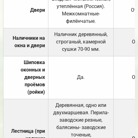
утеплённая (Россия).
Двери
От
Межкомнатные-
филёнчатые.
Наличник деревянный,
Наличники на
строганый, камерной
От
окна и двери
сушки 70-90 мм.
Шиповка
оконных и
дверных
Да.
От
проёмов
(ройки)
Деревянная, одно или
двухмаршевая. Перила-
заводские резные,
балясины- заводские
Лестница (при
точеные,