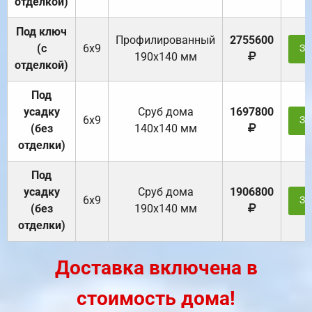
отделкой)
Под ключ
Профилированный
2755600
(с
6х9
За
190х140 мм
отделкой)
Под
усадку
Cруб дома
1697800
6х9
За
(без
140х140 мм
отделки)
Под
усадку
Cруб дома
1906800
6х9
За
(без
190х140 мм
отделки)
Доставка включена в
стоимость дома!