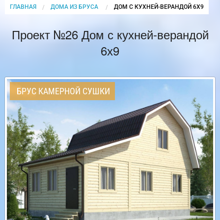
ГЛАВНАЯ
ДОМА ИЗ БРУСА
CURRENT:
ДОМ С КУХНЕЙ-ВЕРАНДОЙ 6Х9
Проект №26 Дом с кухней-верандой
6х9
БРУС КАМЕРНОЙ СУШКИ