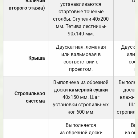
наличии
От
устанавливаются
второго этажа)
стартовые точёные
столбы. Ступени 40х200
мм. Тетива лестницы-
90х140 мм.
Двускатная, ломаная
Двуска
или вальмовая в
или 
Крыша
соответствии с
соо
проектом.
п
Выполнена из обрезной
Выполне
доски
камерной сушки
доски
Стропильная
40х150 мм. Шаг
влажно
система
установки стропильных
Шаг
ног 600 мм.
стропиль
Выполняется
Вы
из обрезной доски
из об