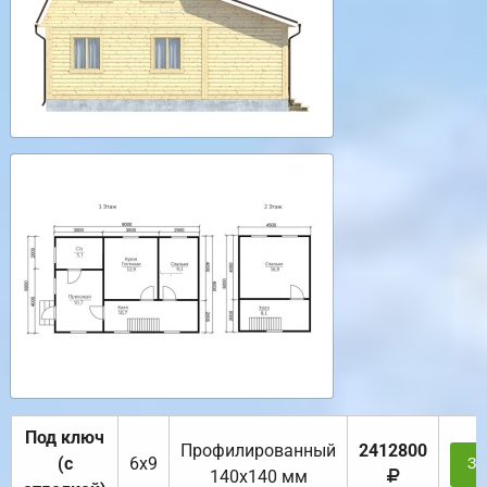
Под ключ
Профилированный
2412800
(с
6х9
За
140х140 мм