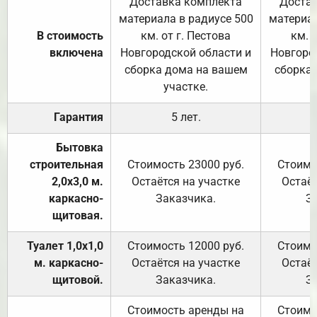
Доставка комплекта
Достав
материала в радиусе 500
материал
В стоимость
км. от г. Пестова
км. 
включена
Новгородской области и
Новгоро
сборка дома на вашем
сборка
участке.
Гарантия
5 лет.
Бытовка
строительная
Стоимость 23000 руб.
Стоимо
2,0х3,0 м.
Остаётся на участке
Остаёт
каркасно-
Заказчика.
З
щитовая.
Туалет 1,0х1,0
Стоимость 12000 руб.
Стоимо
м. каркасно-
Остаётся на участке
Остаёт
щитовой.
Заказчика.
З
Стоимость аренды на
Стоимо