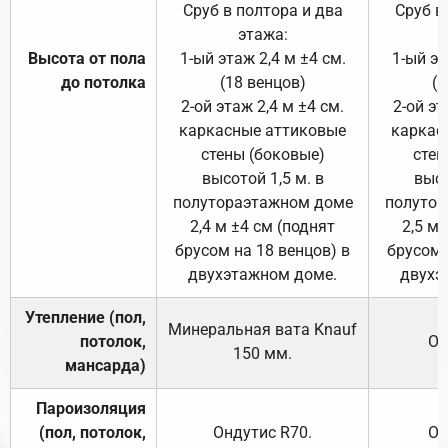
Сруб в полтора и два
Сруб в
этажа:
Высота от пола
1-ый этаж 2,4 м ±4 см.
1-ый эт
до потолка
(18 венцов)
(1
2-ой этаж 2,4 м ±4 см.
2-ой эт
каркасные аттиковые
каркас
стены (боковые)
стен
высотой 1,5 м. в
высо
полутораэтажном доме
полутор
2,4 м ±4 см (поднят
2,5 м 
брусом на 18 венцов) в
брусом 
двухэтажном доме.
двухэ
Утепление (пол,
Минеральная вата
Knauf
потолок,
От
150
мм.
мансарда)
Пароизоляция
(пол, потолок,
Ондутис
R70
.
От