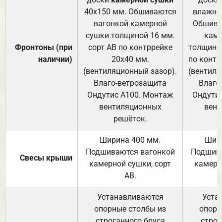
40х150 мм. Обшиваются
влажно
вагонкой камерной
Обшива
сушки толщиной 16 мм.
каме
Фронтоны (при
сорт АВ по контррейке
толщиной
наличии)
20х40 мм.
по контр
(вентиляционный зазор).
(вентиля
Влаго-ветрозащита
Влаго
Ондутис А100. Монтаж
Ондути
вентиляционных
вент
решёток.
Ширина 400 мм.
Шир
Подшиваются вагонкой
Подшива
Свесы крыши
камерной сушки, сорт
камерн
АВ.
Устанавливаются
Уста
опорные столбы из
опорн
строганного бруса
строг