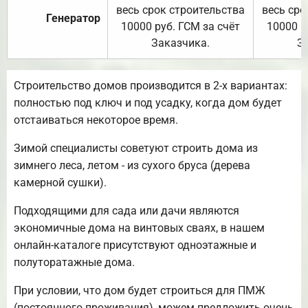
весь срок строительства
весь сро
Генератор
10000 руб. ГСМ за счёт
10000 р
Заказчика.
З
Строительство домов производится в 2-х вариантах:
полностью под ключ и под усадку, когда дом будет
отстаиваться некоторое время.
Зимой специалисты советуют строить дома из
зимнего леса, летом - из сухого бруса (дерева
камерной сушки).
Подходящими для сада или дачи являются
экономичные дома на винтовых сваях, в нашем
онлайн-каталоге присутствуют одноэтажные и
полуторатажные дома.
При условии, что дом будет строиться для ПМЖ
(постоянного проживания), можем предложить очень