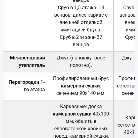
венцов
Сруб в 1,5 этажа- 18
Сруб в
венцов, далее каркас с
венцов,
внешней отделкой
внеш
имитацией бруса.
имит
Сруб в 2 этажа- 37
Сруб 
венцов
Межвенцовый
Джут (льноджутовое
Джут 
утеплитель
полотно).
п
Профилированный брус
Профили
Перегородки 1-
камерной сушки
,
естестве
го этажа
сечением 90х140 мм.
сечени
Каркасные: доска
камерной сушки
40х100
Карк
мм, обшитые
естеств
евровагонкой хвойных
40х10
пород, камерной сушки,