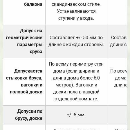
балкона
скандинавском стиле.
Устанавливаются
ступени у входа.
Допуск на
геометрические
Составляет +/- 50 мм по
Составля
параметры
длине с каждой стороны.
длине с 
сруба
По всему периметру стен
Допускается
дома (если ширина и
По всему
стыковка бруса,
длина дома более 6,0
дома (
вагонки и
метров). Вагонки и
длина 
половой доски
доски пола в каждой
отдельной комнате.
Допуски по
+/- 5 мм.
брусу, доске