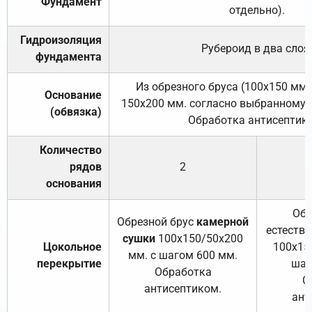
Фундамент
отдельно).
Гидроизоляция
Рубероид в два слоя
фундамента
Из обрезного бруса (100х150 мм.
Основание
150х200 мм. согласно выбранному с
(обвязка)
Обработка антисептик
Количество
рядов
2
основания
Обр
Обрезной брус
камерной
естеств
сушки
100х150/50х200
Цокольное
100х15
мм. с шагом 600 мм.
перекрытие
шаг
Обработка
О
антисептиком.
ант