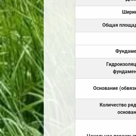
Шири
Общая площа
Фундаме
Гидроизоля
фундамен
Основание (обвяз
Количество ря
основа