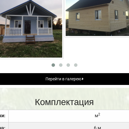
Перейти в галерею
Комплектация
2
ки:
м
на:
6 м