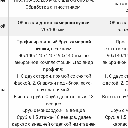
тие
100х150/50х200 мм. с шагом 600 мм.
шагом
Обработка антисептиком.
Обрезная доска
камерной сушки
Обрезна
вой
20х100 мм.
влаж
Профилированный брус
камерной
Проф
сушки
, сечением
естественн
90х140/140х140/190х140 мм. по
90х140/1
выбранной комплектации. Два вида
выбранной 
профиля:
1. С двух сторон, прямой со снятой
1. С двух 
фаской. 2. Снаружи под «блок- хаус»,
фаской. 2. 
ены
внутри прямой.
в
Высота сруба: Сруб одноэтажный- 18
Высота сруб
венцов
Сруб с мансардой- 18 венцов
Сруб с 
Сруб в 1,5 этажа- 18 венцов, далее
Сруб в 1,5
каркас с внешней отделкой имитацией
каркас