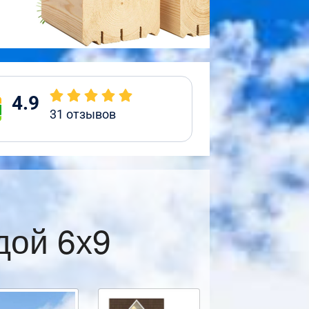
4.9
31
отзывов
дой 6х9