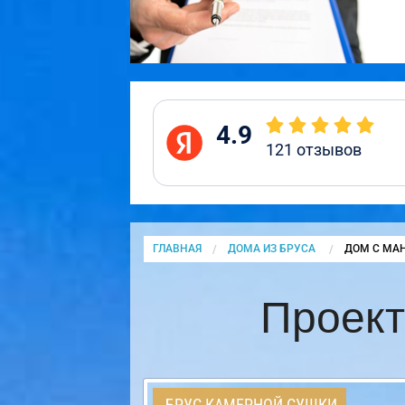
4.9
121
отзывов
ГЛАВНАЯ
ДОМА ИЗ БРУСА
CURRENT:
ДОМ С МА
Проект
БРУС КАМЕРНОЙ СУШКИ