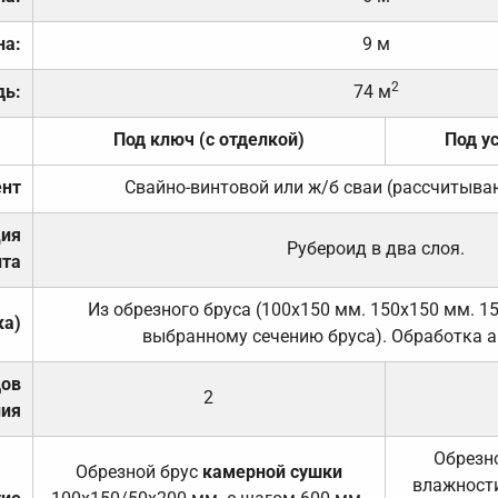
на:
9 м
2
дь:
74 м
Под ключ (с отделкой)
Под у
нт
Свайно-винтовой или ж/б сваи (рассчитыва
ция
Рубероид в два слоя.
та
Из обрезного бруса (100х150 мм. 150х150 мм. 1
ка)
выбранному сечению бруса). Обработка а
дов
2
ния
Обрезно
Обрезной брус
камерной сушки
влажности