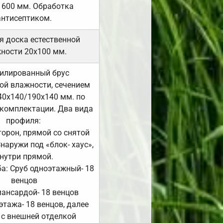
 600 мм. Обработка
антисептиком.
я доска естественной
ности 20х100 мм.
илированный брус
ой влажности, сечением
40х140/190х140 мм. по
комплектации. Два вида
профиля:
сторон, прямой со снятой
Снаружи под «блок- хаус»,
нутри прямой.
а: Сруб одноэтажный- 18
венцов
мансардой- 18 венцов
 этажа- 18 венцов, далее
 с внешней отделкой