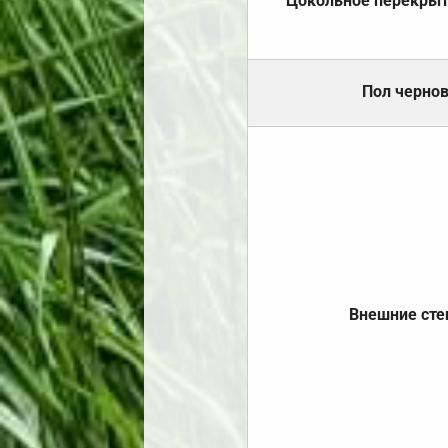
Цокольное перекры
Пол черно
Внешние ст