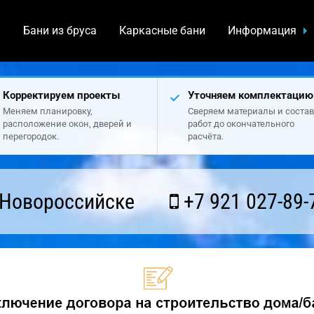
а
Бани из бруса
Каркасные бани
Информация
Корректируем проекты
Уточняем комплектацию
Меняем планировку,
Сверяем материалы и состав
расположение окон, дверей и
работ до окончательного
перегородок.
расчёта.
 Новороссийске
+7 921 027-89-