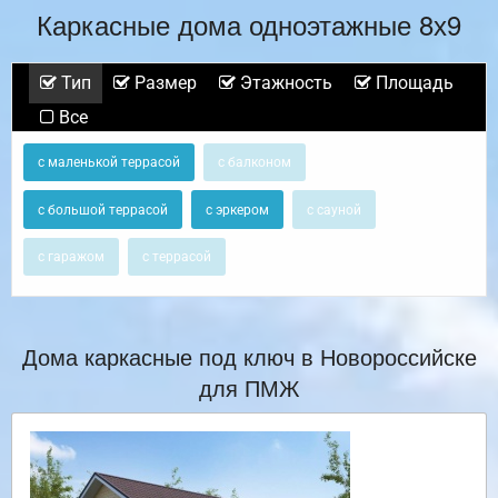
Каркасные дома одноэтажные 8х9
Тип
Размер
Этажность
Площадь
Все
с маленькой террасой
с балконом
с большой террасой
с эркером
с сауной
с гаражом
с террасой
Дома каркасные под ключ в Новороссийске
для ПМЖ