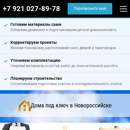
+7 921 027-89-78
Перезвоните мне
Готовим материалы сами
Отбираем древесину и подготавливаем детали домокомплекта.
Корректируем проекты
Меняем планировку, расположение окон, дверей и перегородок.
Уточняем комплектацию
Сверяем материалы и состав работ до окончательного расчёта.
Планируем строительство
Согласовываем подготовку участка и последовательность этапов.
Дома под ключ в Новороссийске