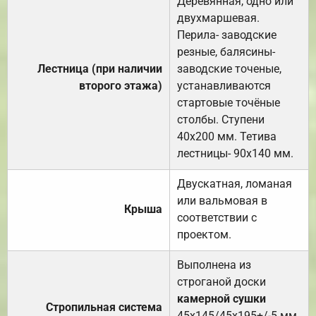
Деревянная, одно или
двухмаршевая.
Перила- заводские
резные, балясины-
Лестница (при наличии
заводские точеные,
второго этажа)
устанавливаются
стартовые точёные
столбы. Ступени
40х200 мм. Тетива
лестницы- 90х140 мм.
Двускатная, ломаная
или вальмовая в
Крыша
соответствии с
проектом.
Выполнена из
строганой доски
камерной сушки
Стропильная система
45х145/45х195+/-5 мм.