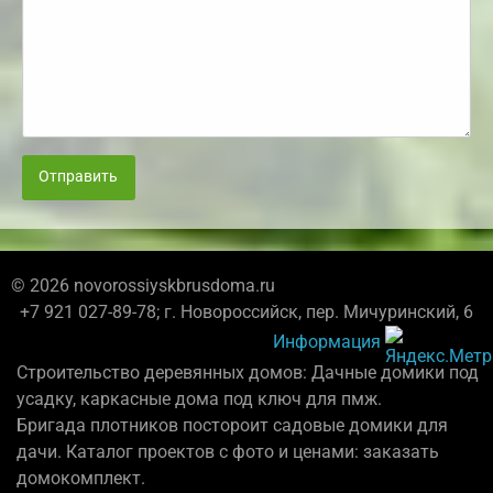
Отправить
© 2026 novorossiyskbrusdoma.ru
+7 921 027-89-78; г. Новороссийск, пер. Мичуринский, 6
Информация
Строительство деревянных домов: Дачные домики под
усадку, каркасные дома под ключ для пмж.
Бригада плотников постороит садовые домики для
дачи. Каталог проектов с фото и ценами: заказать
домокомплект.