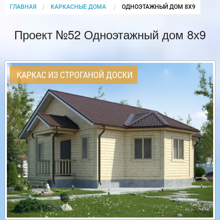
ГЛАВНАЯ
КАРКАСНЫЕ ДОМА
CURRENT:
ОДНОЭТАЖНЫЙ ДОМ 8Х9
Проект №52 Одноэтажный дом 8х9
КАРКАС ИЗ СТРОГАНОЙ ДОСКИ